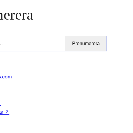
erera
Prenumerera
s.com
↗
ss
↗