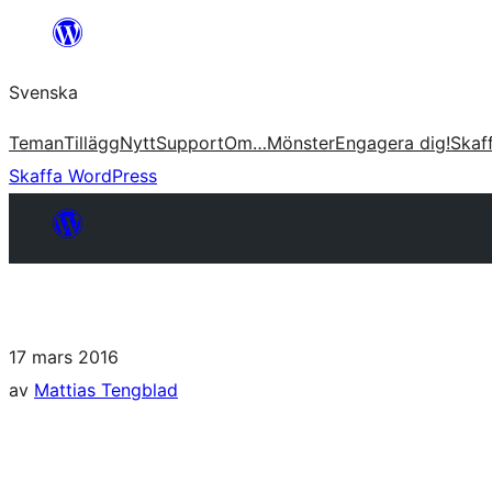
Svenska
Teman
Tillägg
Nytt
Support
Om…
Mönster
Engagera dig!
Skaf
Skaffa WordPress
17 mars 2016
av
Mattias Tengblad