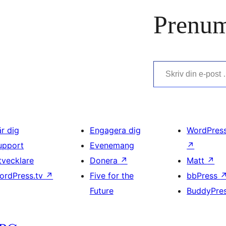
Prenum
Skriv din e-post …
är dig
Engagera dig
WordPres
upport
Evenemang
↗
tvecklare
Donera
↗
Matt
↗
ordPress.tv
↗
Five for the
bbPress
Future
BuddyPre