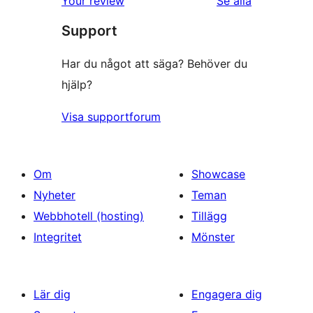
Your review
Se alla
Support
Har du något att säga? Behöver du
hjälp?
Visa supportforum
Om
Showcase
Nyheter
Teman
Webbhotell (hosting)
Tillägg
Integritet
Mönster
Lär dig
Engagera dig