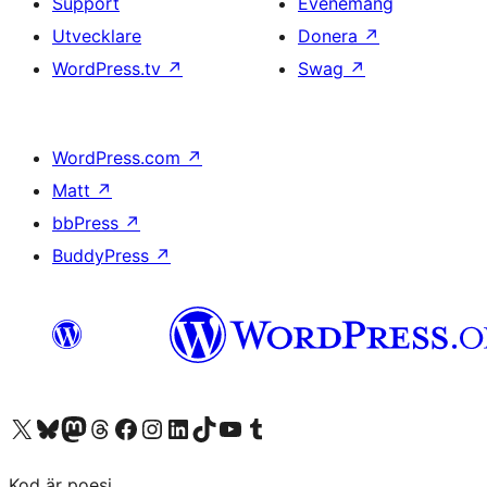
Support
Evenemang
Utvecklare
Donera
↗
WordPress.tv
↗
Swag
↗
WordPress.com
↗
Matt
↗
bbPress
↗
BuddyPress
↗
Besök vår X-konto (f.d. Twitter)
Besök vårt Bluesky-konto
Besök vårt Mastodon-konto
Besök vårt Thread-konto
Besök vår Facebook-sida
Besök vårt Instagram-konto
Besök vårt LinkedIn-konto
Besök vårt TikTok-konto
Besök vår YouTube-kanal
Besök vårt Tumblr-konto
Kod är poesi.