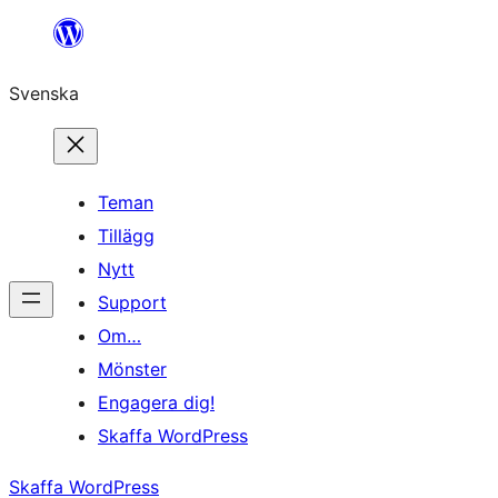
Hoppa
till
Svenska
innehåll
Teman
Tillägg
Nytt
Support
Om…
Mönster
Engagera dig!
Skaffa WordPress
Skaffa WordPress