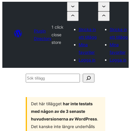
1 click
Skicka in
Skicka in
Plugin
close
ett tillägg
ett tillägg
Directory
store
Mina
Mina
favoriter
favoriter
Logga in
Logga in
Sök
tillägg
Det här tillägget
har inte testats
med någon av de 3 senaste
huvudversionerna av WordPress
.
Det kanske inte längre underhålls