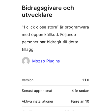
Bidragsgivare och
utvecklare
”1 click close store” är programvara
med öppen källkod. Följande
personer har bidragit till detta
tillägg.
Bidragande
Mozzo Plugins
personer
Meta
Version
1.1.0
Senast uppdaterat
4 år
sedan
Aktiva installationer
Färre än 10