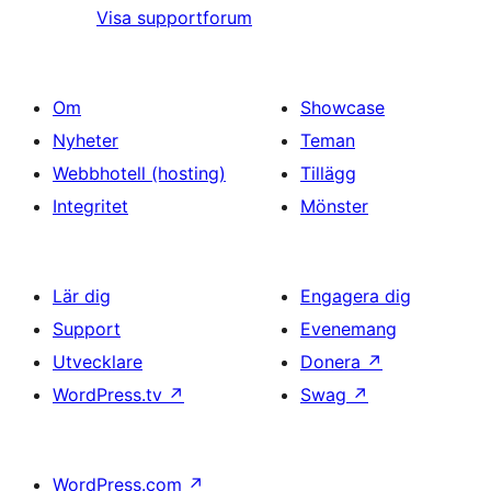
Visa supportforum
Om
Showcase
Nyheter
Teman
Webbhotell (hosting)
Tillägg
Integritet
Mönster
Lär dig
Engagera dig
Support
Evenemang
Utvecklare
Donera
↗
WordPress.tv
↗
Swag
↗
WordPress.com
↗