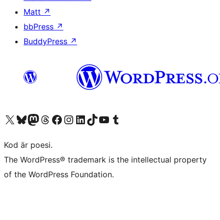
Matt
↗
bbPress
↗
BuddyPress
↗
Besök vår X-konto (f.d. Twitter)
Besök vårt Bluesky-konto
Besök vårt Mastodon-konto
Besök vårt Thread-konto
Besök vår Facebook-sida
Besök vårt Instagram-konto
Besök vårt LinkedIn-konto
Besök vårt TikTok-konto
Besök vår YouTube-kanal
Besök vårt Tumblr-konto
Kod är poesi.
The WordPress® trademark is the intellectual property
of the WordPress Foundation.