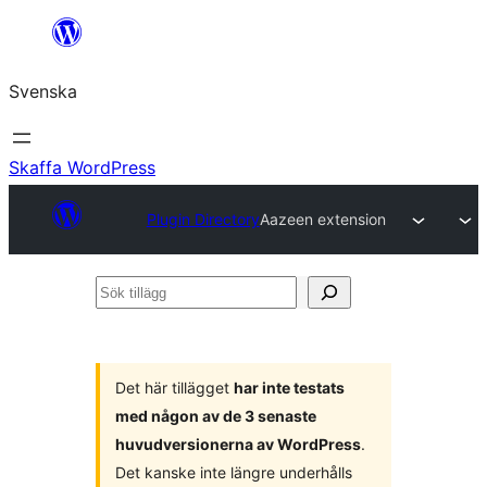
Hoppa
till
Svenska
innehåll
Skaffa WordPress
Plugin Directory
Aazeen extension
Sök
tillägg
Det här tillägget
har inte testats
med någon av de 3 senaste
huvudversionerna av WordPress
.
Det kanske inte längre underhålls