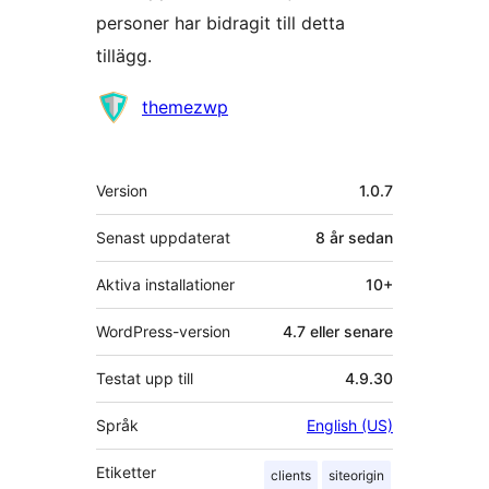
personer har bidragit till detta
tillägg.
Bidragande
themezwp
personer
Meta
Version
1.0.7
Senast uppdaterat
8 år
sedan
Aktiva installationer
10+
WordPress-version
4.7 eller senare
Testat upp till
4.9.30
Språk
English (US)
Etiketter
clients
siteorigin