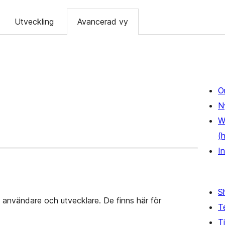
Utveckling
Avancerad vy
O
N
W
(
In
S
användare och utvecklare. De finns här för
T
Ti