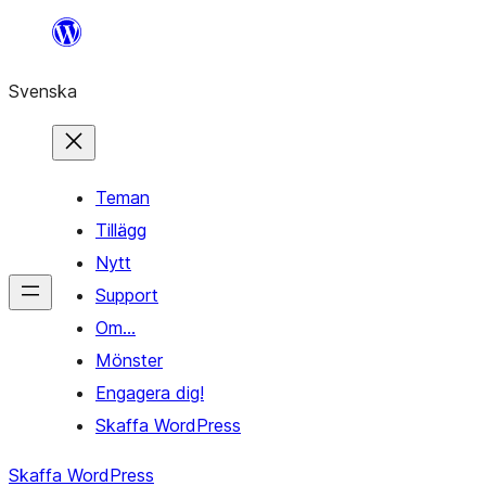
Hoppa
till
Svenska
innehåll
Teman
Tillägg
Nytt
Support
Om…
Mönster
Engagera dig!
Skaffa WordPress
Skaffa WordPress