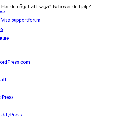
Har du något att säga? Behöver du hjälp?
ive
Visa supportforum
r
he
uture
ordPress.com
att
bPress
uddyPress