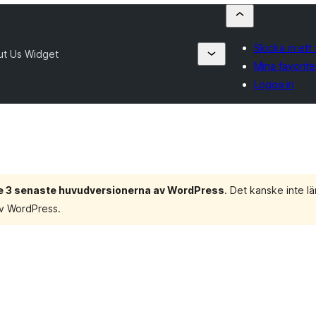
Skicka in ett 
ut Us Widget
Mina favorite
Logga in
de 3 senaste huvudversionerna av WordPress
. Det kanske inte l
av WordPress.