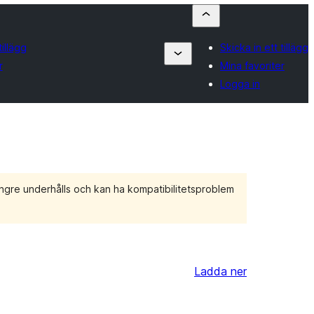
tillägg
Skicka in ett tillägg
r
Mina favoriter
Logga in
ängre underhålls och kan ha kompatibilitetsproblem
Ladda ner