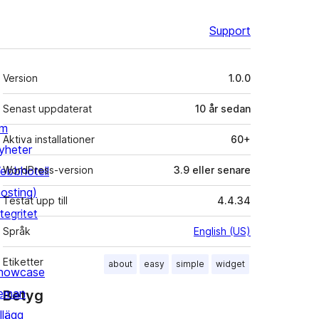
Support
Meta
Version
1.0.0
Senast uppdaterat
10 år
sedan
m
Aktiva installationer
60+
yheter
ebbhotell
WordPress-version
3.9 eller senare
hosting)
Testat upp till
4.4.34
tegritet
Språk
English (US)
Etiketter
about
easy
simple
widget
howcase
eman
Betyg
llägg