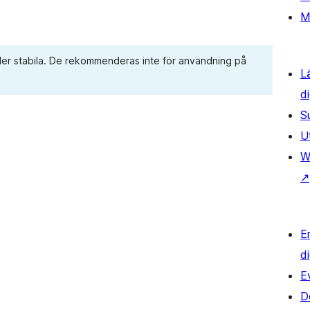
M
eller stabila. De rekommenderas inte för användning på
L
d
S
U
W
↗
E
d
E
D