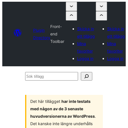
Front-
Skicka in
Skicka in
Plugin
end
ett tillägg
ett tillägg
Directory
Toolbar
Mina
Mina
favoriter
favoriter
Logga in
Logga in
Sök
tillägg
Det här tillägget
har inte testats
med någon av de 3 senaste
huvudversionerna av WordPress
.
Det kanske inte längre underhålls