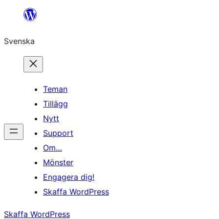
Hoppa
till
Svenska
innehåll
Teman
Tillägg
Nytt
Support
Om…
Mönster
Engagera dig!
Skaffa WordPress
Skaffa WordPress