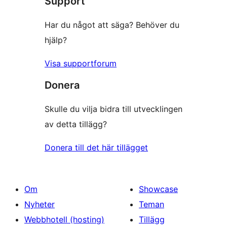
Support
recensioner
Har du något att säga? Behöver du
hjälp?
Visa supportforum
Donera
Skulle du vilja bidra till utvecklingen
av detta tillägg?
Donera till det här tillägget
Om
Showcase
Nyheter
Teman
Webbhotell (hosting)
Tillägg