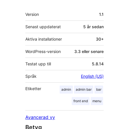
personer
Meta
Version
1.1
Senast uppdaterat
5 år
sedan
Aktiva installationer
30+
WordPress-version
3.3 eller senare
Testat upp till
5.8.14
Språk
English (US)
Etiketter
admin
admin bar
bar
front end
menu
Avancerad vy
Betyg