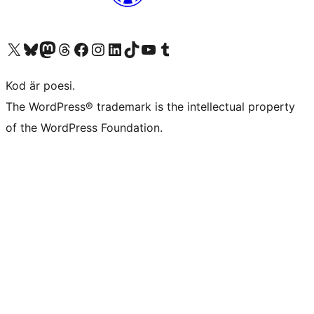
Besök vår X-konto (f.d. Twitter)
Besök vårt Bluesky-konto
Besök vårt Mastodon-konto
Besök vårt Thread-konto
Besök vår Facebook-sida
Besök vårt Instagram-konto
Besök vårt LinkedIn-konto
Besök vårt TikTok-konto
Besök vår YouTube-kanal
Besök vårt Tumblr-konto
Kod är poesi.
The WordPress® trademark is the intellectual property
of the WordPress Foundation.