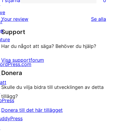
1 stjärna
0
↗
0
stjärniga
ive
1-
recensioner
recensioner
Your review
Se alla
or
stjärniga
he
Support
recensioner
uture
Har du något att säga? Behöver du hjälp?
Visa supportforum
ordPress.com
Donera
↗
att
Skulle du vilja bidra till utvecklingen av detta
↗
tillägg?
bPress
↗
Donera till det här tillägget
uddyPress
↗