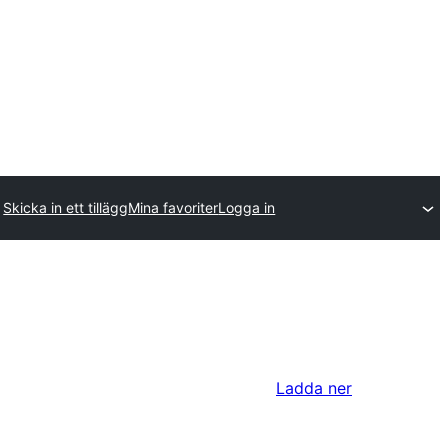
Skicka in ett tillägg
Mina favoriter
Logga in
Ladda ner