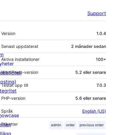
Support
Meta
Version
1.0.4
Senast uppdaterat
2 månader
sedan
m
Aktiva installationer
100+
yheter
ebbhotell
WordPress-version
5.2 eller senare
hosting)
Testat upp till
7.0.3
tegritet
PHP-version
5.6 eller senare
Språk
English (US)
howcase
eman
Etiketter
admin
order
previous order
illägg