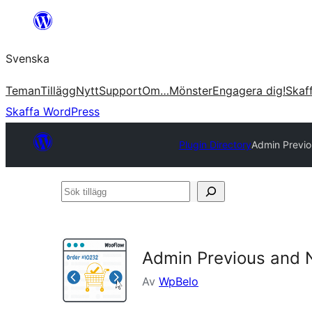
Hoppa
till
Svenska
innehåll
Teman
Tillägg
Nytt
Support
Om…
Mönster
Engagera dig!
Skaf
Skaffa WordPress
Plugin Directory
Admin Previo
Sök
tillägg
Admin Previous and 
Av
WpBelo