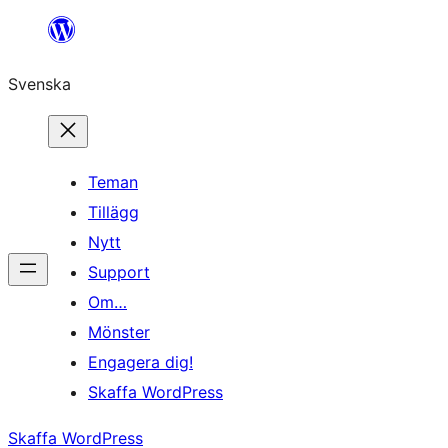
Hoppa
till
Svenska
innehåll
Teman
Tillägg
Nytt
Support
Om…
Mönster
Engagera dig!
Skaffa WordPress
Skaffa WordPress