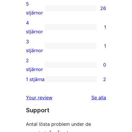
5
26
26
stjärnor
5-
4
1
stjärniga
1
stjärnor
recensioner
4-
3
1
stjärnig
1
stjärnor
recension
3-
2
0
stjärnig
0
stjärnor
recension
2-
1 stjärna
2
2
stjärniga
1-
recensioner
recensioner
Your review
Se alla
stjärniga
Support
recensioner
Antal lösta problem under de