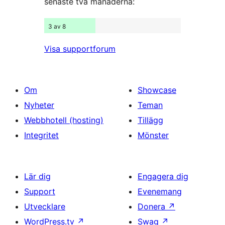
senaste två månaderna:
3 av 8
Visa supportforum
Om
Showcase
Nyheter
Teman
Webbhotell (hosting)
Tillägg
Integritet
Mönster
Lär dig
Engagera dig
Support
Evenemang
Utvecklare
Donera
↗
WordPress.tv
↗
Swag
↗