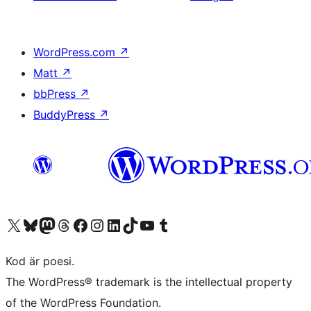
WordPress.com
↗
Matt
↗
bbPress
↗
BuddyPress
↗
Besök vår X-konto (f.d. Twitter)
Besök vårt Bluesky-konto
Besök vårt Mastodon-konto
Besök vårt Thread-konto
Besök vår Facebook-sida
Besök vårt Instagram-konto
Besök vårt LinkedIn-konto
Besök vårt TikTok-konto
Besök vår YouTube-kanal
Besök vårt Tumblr-konto
Kod är poesi.
The WordPress® trademark is the intellectual property
of the WordPress Foundation.