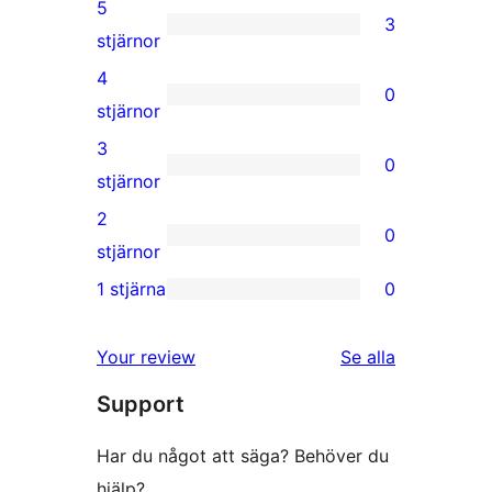
5
3
3
stjärnor
5-
4
0
stjärniga
0
stjärnor
recensioner
4-
3
0
stjärniga
0
stjärnor
recensioner
3-
2
0
stjärniga
0
stjärnor
recensioner
2-
1 stjärna
0
0
stjärniga
1-
recensioner
recensioner
Your review
Se alla
stjärniga
Support
recensioner
Har du något att säga? Behöver du
hjälp?