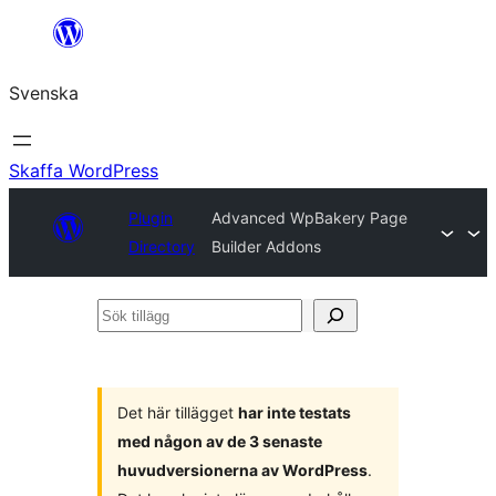
Hoppa
till
Svenska
innehåll
Skaffa WordPress
Plugin
Advanced WpBakery Page
Directory
Builder Addons
Sök
tillägg
Det här tillägget
har inte testats
med någon av de 3 senaste
huvudversionerna av WordPress
.