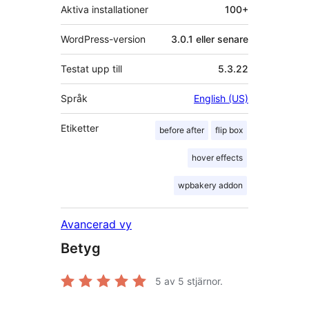
Aktiva installationer
100+
WordPress-version
3.0.1 eller senare
Testat upp till
5.3.22
Språk
English (US)
Etiketter
before after
flip box
hover effects
wpbakery addon
Avancerad vy
Betyg
5
av 5 stjärnor.