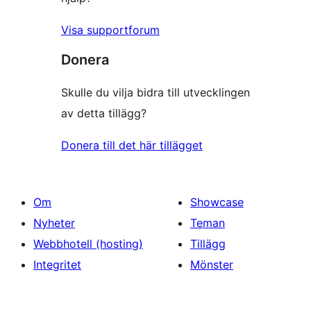
Visa supportforum
Donera
Skulle du vilja bidra till utvecklingen
av detta tillägg?
Donera till det här tillägget
Om
Showcase
Nyheter
Teman
Webbhotell (hosting)
Tillägg
Integritet
Mönster