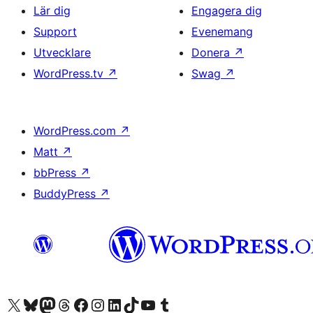
Lär dig
Engagera dig
Support
Evenemang
Utvecklare
Donera
↗
WordPress.tv
↗
Swag
↗
WordPress.com
↗
Matt
↗
bbPress
↗
BuddyPress
↗
Besök vår X-konto (f.d. Twitter)
Besök vårt Bluesky-konto
Besök vårt Mastodon-konto
Besök vårt Thread-konto
Besök vår Facebook-sida
Besök vårt Instagram-konto
Besök vårt LinkedIn-konto
Besök vårt TikTok-konto
Besök vår YouTube-kanal
Besök vårt Tumblr-konto