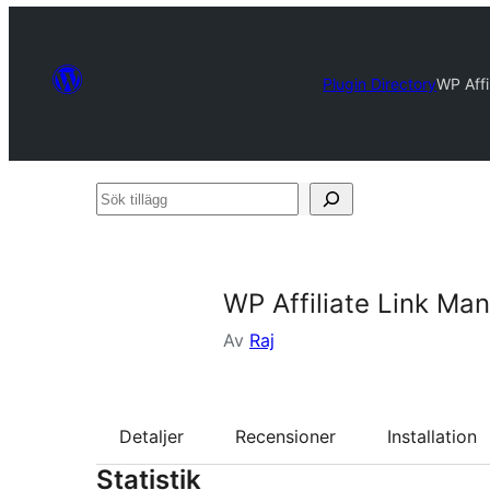
Plugin Directory
WP Affi
Sök
tillägg
WP Affiliate Link Ma
Av
Raj
Detaljer
Recensioner
Installation
Statistik