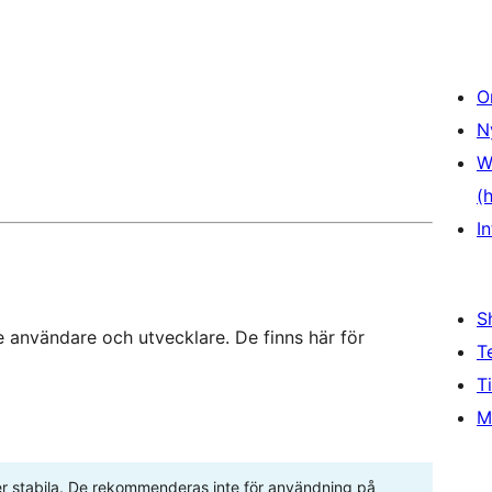
O
N
W
(
In
S
 användare och utvecklare. De finns här för
T
T
M
ller stabila. De rekommenderas inte för användning på