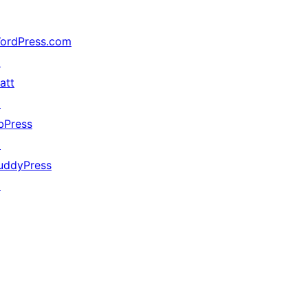
ordPress.com
↗
att
↗
bPress
↗
uddyPress
↗