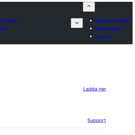
tt tillägg
Skicka in ett tillägg
iter
Mina favoriter
Logga in
Ladda ner
Support