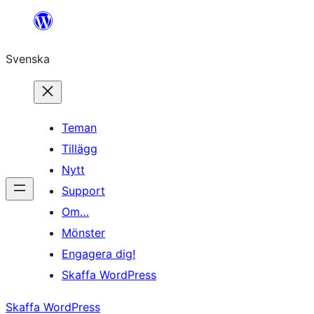
Hoppa
till
Svenska
innehåll
Teman
Tillägg
Nytt
Support
Om…
Mönster
Engagera dig!
Skaffa WordPress
Skaffa WordPress