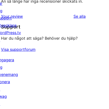
Än så länge har inga recensioner skickats in.
är
ig
recensioner
Your review
Se alla
upport
tvecklare
Support
ordPress.tv
Har du något att säga? Behöver du hjälp?
↗
Visa supportforum
ngagera
ig
venemang
onera
↗
wag
↗