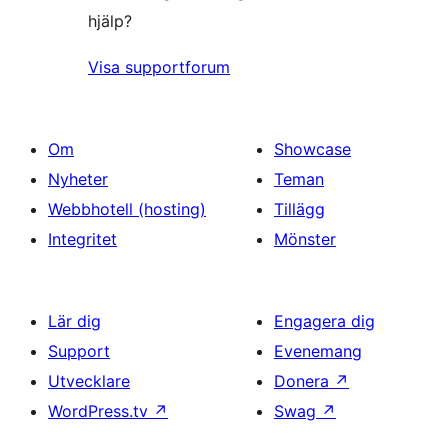
hjälp?
Visa supportforum
Om
Showcase
Nyheter
Teman
Webbhotell (hosting)
Tillägg
Integritet
Mönster
Lär dig
Engagera dig
Support
Evenemang
Utvecklare
Donera
↗
WordPress.tv
↗
Swag
↗