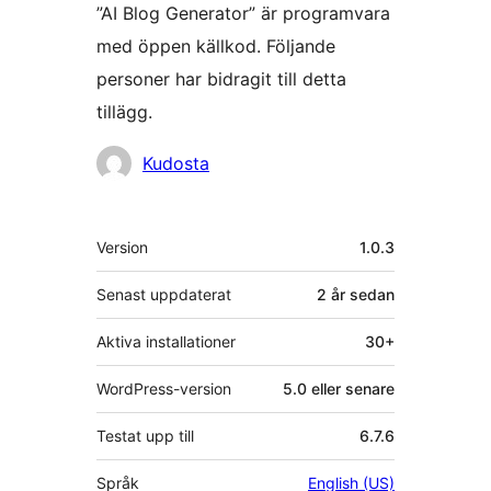
”AI Blog Generator” är programvara
med öppen källkod. Följande
personer har bidragit till detta
tillägg.
Bidragande
Kudosta
personer
Meta
Version
1.0.3
Senast uppdaterat
2 år
sedan
Aktiva installationer
30+
WordPress-version
5.0 eller senare
Testat upp till
6.7.6
Språk
English (US)