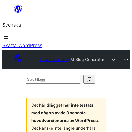
Hoppa
till
Svenska
innehåll
Skaffa WordPress
Plugin Directory
AI Blog Generator
Sök
tillägg
Det här tillägget
har inte testats
med någon av de 3 senaste
huvudversionerna av WordPress
.
Det kanske inte längre underhålls