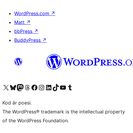
WordPress.com
↗
Matt
↗
bbPress
↗
BuddyPress
↗
Besök vår X-konto (f.d. Twitter)
Besök vårt Bluesky-konto
Besök vårt Mastodon-konto
Besök vårt Thread-konto
Besök vår Facebook-sida
Besök vårt Instagram-konto
Besök vårt LinkedIn-konto
Besök vårt TikTok-konto
Besök vår YouTube-kanal
Besök vårt Tumblr-konto
Kod är poesi.
The WordPress® trademark is the intellectual property
of the WordPress Foundation.