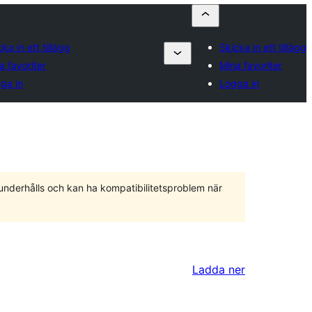
ka in ett tillägg
Skicka in ett tillägg
a favoriter
Mina favoriter
ga in
Logga in
 underhålls och kan ha kompatibilitetsproblem när
Ladda ner