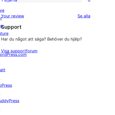
1 stjärna
0
↗
0
stjärniga
ive
1-
recensioner
recensioner
Your review
Se alla
or
stjärniga
he
Support
recensioner
uture
Har du något att säga? Behöver du hjälp?
Visa supportforum
ordPress.com
↗
att
↗
bPress
↗
uddyPress
↗