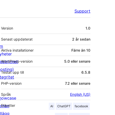
Support
Meta
Version
1.0
Senast uppdaterat
2 år
sedan
m
Aktiva installationer
Färre än 10
yheter
ebbhotell
WordPress-version
5.0 eller senare
hosting)
Testat upp till
6.5.8
tegritet
PHP-version
7.2 eller senare
Språk
English (US)
howcase
eman
Etiketter
AI
ChatGPT
facebook
illägg