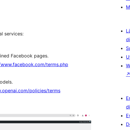
M
L
al services:
d
S
fined Facebook pages.
U
//www.facebook.com/terms.php
W
odels.
.openai.com/policies/terms
E
d
E
D