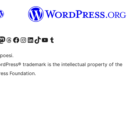
f.d. Twitter)
Bluesky-konto
sök vårt Mastodon-konto
Besök vårt Thread-konto
Besök vår Facebook-sida
Besök vårt Instagram-konto
Besök vårt LinkedIn-konto
Besök vårt TikTok-konto
Besök vår YouTube-kanal
Besök vårt Tumblr-konto
poesi.
rdPress® trademark is the intellectual property of the
ess Foundation.