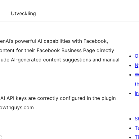
Utveckling
nAI’s powerful AI capabilities with Facebook,
ontent for their Facebook Business Page directly
O
clude AI-generated content suggestions and manual
N
W
(
In
 API keys are correctly configured in the plugin
growthguys.com .
S
T
:
T