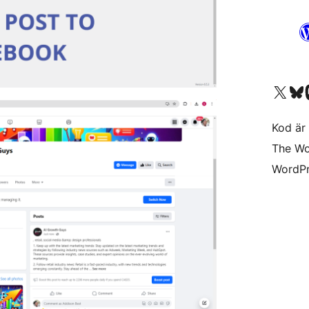
Besök vår X-konto (
Besök vårt 
Be
Kod är 
The Wo
WordPr