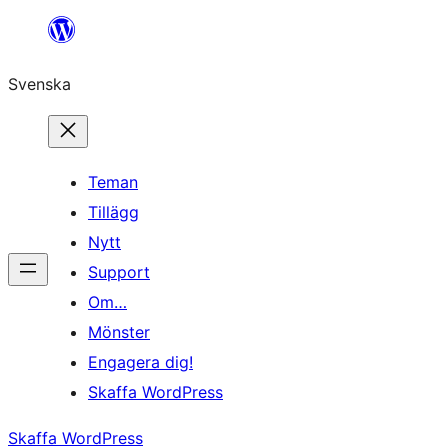
Hoppa
till
Svenska
innehåll
Teman
Tillägg
Nytt
Support
Om…
Mönster
Engagera dig!
Skaffa WordPress
Skaffa WordPress