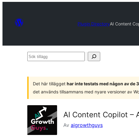
Plugin Directory
AI Content Cop
Sök
tillägg
Det här tillägget
har inte testats med någon av de
det används tillsammans med nyare versioner av W
AI Content Copilot – 
Av
aigrowthguys