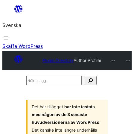
Hoppa
till
Svenska
innehåll
Skaffa WordPress
Plugin Directory
Author Profiler
Sök
tillägg
Det här tillägget
har inte testats
med någon av de 3 senaste
huvudversionerna av WordPress
.
Det kanske inte längre underhålls