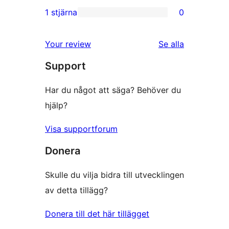
recensioner
2-
1 stjärna
0
0
stjärniga
1-
recensioner
Your review
Se alla
stjärniga
recensioner
Support
recensioner
Har du något att säga? Behöver du
hjälp?
Visa supportforum
Donera
Skulle du vilja bidra till utvecklingen
av detta tillägg?
Donera till det här tillägget