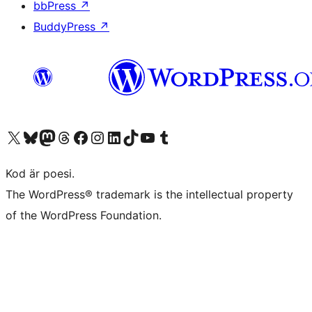
bbPress
↗
BuddyPress
↗
Besök vår X-konto (f.d. Twitter)
Besök vårt Bluesky-konto
Besök vårt Mastodon-konto
Besök vårt Thread-konto
Besök vår Facebook-sida
Besök vårt Instagram-konto
Besök vårt LinkedIn-konto
Besök vårt TikTok-konto
Besök vår YouTube-kanal
Besök vårt Tumblr-konto
Kod är poesi.
The WordPress® trademark is the intellectual property
of the WordPress Foundation.