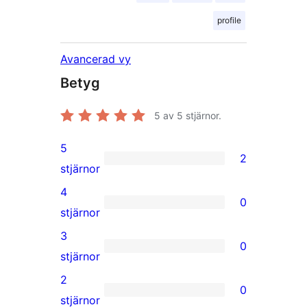
profile
Avancerad vy
Betyg
5
av 5 stjärnor.
5
2
2
stjärnor
5-
4
0
stjärniga
0
stjärnor
recensioner
4-
3
0
stjärniga
0
stjärnor
recensioner
3-
2
0
stjärniga
0
stjärnor