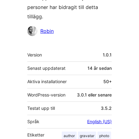
personer har bidragit till detta
tillägg.
Bidragande
Robin
personer
Meta
Version
1.0.1
Senast uppdaterat
14 år
sedan
Aktiva installationer
50+
WordPress-version
3.0.1 eller senare
Testat upp till
3.5.2
Språk
English (US)
Etiketter
author
gravatar
photo