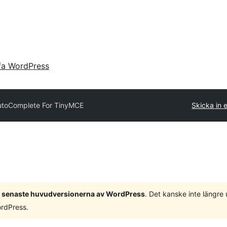
fa WordPress
utoComplete For TinyMCE
Skicka in e
 3 senaste huvudversionerna av WordPress
. Det kanske inte längre
ordPress.