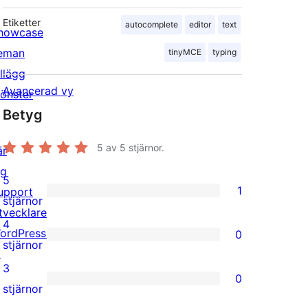
Etiketter
autocomplete
editor
text
howcase
eman
tinyMCE
typing
illägg
Avancerad vy
önster
Betyg
5
av 5 stjärnor.
är
ig
5
1
upport
1
stjärnor
tvecklare
5-
4
ordPress.tv
0
stjärnig
0
stjärnor
↗
recension
4-
3
0
stjärniga
0
stjärnor
recensioner