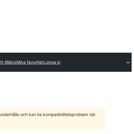
tt tillägg
Mina favoriter
Logga in
 underhålls och kan ha kompatibilitetsproblem när