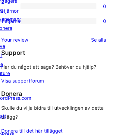
3-
ngagera
2
0
stjärniga
ig
0
stjärnor
recensioner
venemang
2-
1 stjärna
0
0
onera
stjärniga
1-
↗
recensioner
recensioner
Your review
Se alla
stjärniga
ive
Support
recensioner
or
he
Har du något att säga? Behöver du hjälp?
uture
Visa supportforum
Donera
ordPress.com
↗
Skulle du vilja bidra till utvecklingen av detta
att
tillägg?
↗
Donera till det här tillägget
bPress