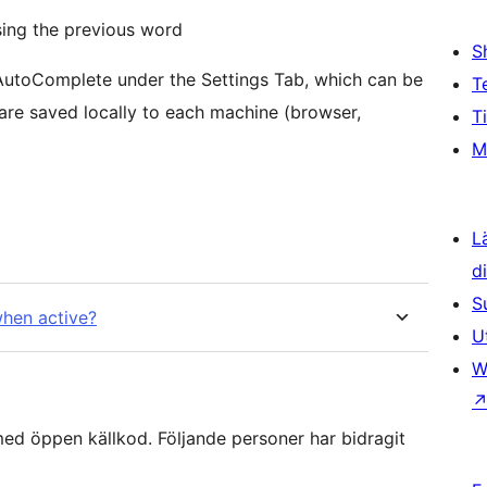
sing the previous word
S
AutoComplete under the Settings Tab, which can be
T
 are saved locally to each machine (browser,
T
M
L
d
S
when active?
U
W
d öppen källkod. Följande personer har bidragit