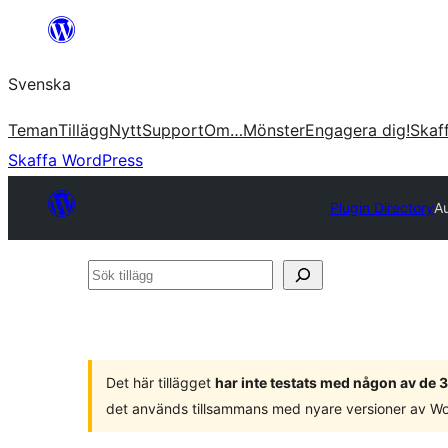
Hoppa
till
Svenska
innehåll
Teman
Tillägg
Nytt
Support
Om…
Mönster
Engagera dig!
Skaf
Skaffa WordPress
Plugin Directory
A
Sök
tillägg
Det här tillägget
har inte testats med någon av de
det används tillsammans med nyare versioner av W