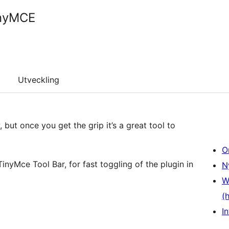
inyMCE
Utveckling
w, but once you get the grip it’s a great tool to
O
inyMce Tool Bar, for fast toggling of the plugin in
N
W
(
In