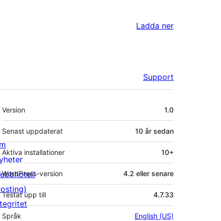
Ladda ner
Support
Meta
Version
1.0
Senast uppdaterat
10 år
sedan
m
Aktiva installationer
10+
yheter
ebbhotell
WordPress-version
4.2 eller senare
hosting)
Testat upp till
4.7.33
tegritet
Språk
English (US)