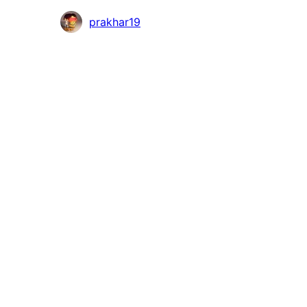
Bidragande
prakhar19
personer