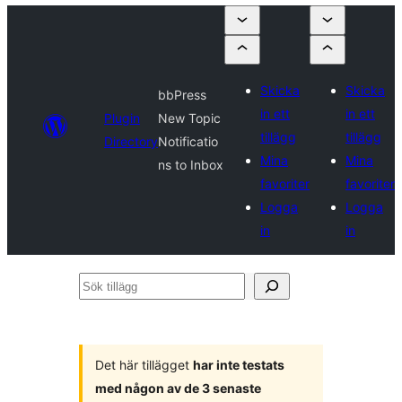
Skicka
Skicka
bbPress
in ett
in ett
Plugin
New Topic
tillägg
tillägg
Directory
Notificatio
Mina
Mina
ns to Inbox
favoriter
favoriter
Logga
Logga
in
in
Sök
tillägg
Det här tillägget
har inte testats
med någon av de 3 senaste