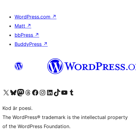
WordPress.com
↗
Matt
↗
bbPress
↗
BuddyPress
↗
Besök vår X-konto (f.d. Twitter)
Besök vårt Bluesky-konto
Besök vårt Mastodon-konto
Besök vårt Thread-konto
Besök vår Facebook-sida
Besök vårt Instagram-konto
Besök vårt LinkedIn-konto
Besök vårt TikTok-konto
Besök vår YouTube-kanal
Besök vårt Tumblr-konto
Kod är poesi.
The WordPress® trademark is the intellectual property
of the WordPress Foundation.