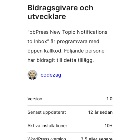
Bidragsgivare och
utvecklare
”bbPress New Topic Notifications
to Inbox” är programvara med
öppen källkod. Följande personer
har bidragit till detta tillägg.
Bidragande
codezag
personer
Meta
Version
1.0
Senast uppdaterat
12 år
sedan
Aktiva installationer
10+
WordPress-version
3.5 eller senare