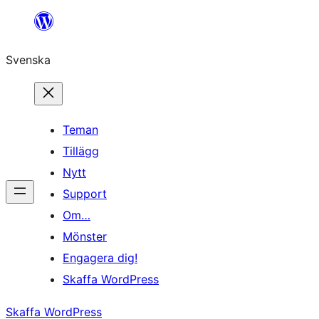
Hoppa
till
Svenska
innehåll
Teman
Tillägg
Nytt
Support
Om…
Mönster
Engagera dig!
Skaffa WordPress
Skaffa WordPress