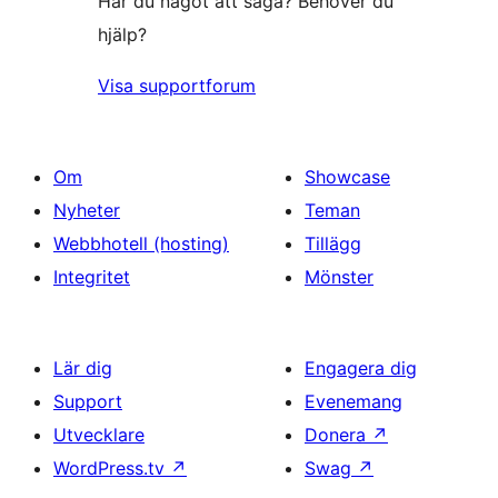
Har du något att säga? Behöver du
hjälp?
Visa supportforum
Om
Showcase
Nyheter
Teman
Webbhotell (hosting)
Tillägg
Integritet
Mönster
Lär dig
Engagera dig
Support
Evenemang
Utvecklare
Donera
↗
WordPress.tv
↗
Swag
↗