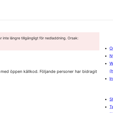
r inte längre tillgängligt för nedladdning. Orsak:
O
N
W
(
 med öppen källkod. Följande personer har bidragit
In
S
T