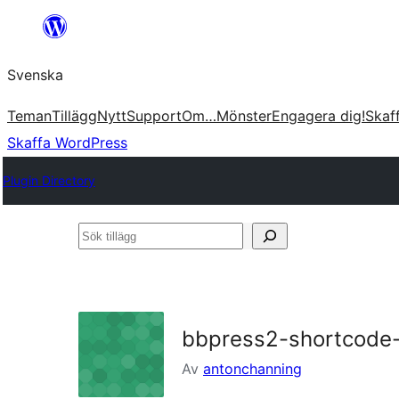
Hoppa
till
Svenska
innehåll
Teman
Tillägg
Nytt
Support
Om…
Mönster
Engagera dig!
Skaf
Skaffa WordPress
Plugin Directory
Sök
tillägg
bbpress2-shortcode-
Av
antonchanning