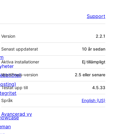
Support
Meta
Version
2.2.1
Senast uppdaterat
10 år
sedan
m
Aktiva installationer
Ej tillämpligt
yheter
ebbhotell
WordPress-version
2.5 eller senare
hosting)
Testat upp till
4.5.33
tegritet
Språk
English (US)
Avancerad vy
howcase
eman