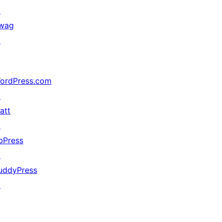
↗
wag
↗
ordPress.com
↗
att
↗
bPress
↗
uddyPress
↗