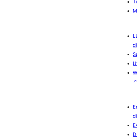
T
M
L
d
S
U
W
E
d
E
D