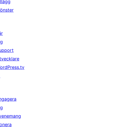
illägg
önster
är
ig
upport
tvecklare
ordPress.tv
↗
ngagera
ig
venemang
onera