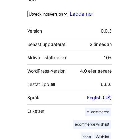
Ladda ner
Meta
Version
0.0.3
Senast uppdaterat
2 år
sedan
Aktiva installationer
10+
WordPress-version
4.0 eller senare
Testat upp till
6.6.6
Språk
English (US)
Etiketter
e-commerce
ecommerce wishlist
shop
Wishlist