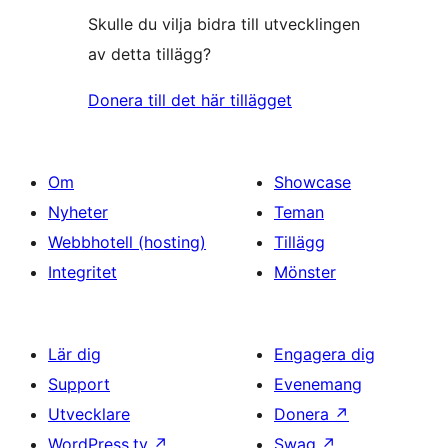
Skulle du vilja bidra till utvecklingen
av detta tillägg?
Donera till det här tillägget
Om
Showcase
Nyheter
Teman
Webbhotell (hosting)
Tillägg
Integritet
Mönster
Lär dig
Engagera dig
Support
Evenemang
Utvecklare
Donera
↗
WordPress.tv
↗
Swag
↗