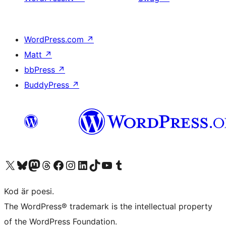
WordPress.com
↗
Matt
↗
bbPress
↗
BuddyPress
↗
Besök vår X-konto (f.d. Twitter)
Besök vårt Bluesky-konto
Besök vårt Mastodon-konto
Besök vårt Thread-konto
Besök vår Facebook-sida
Besök vårt Instagram-konto
Besök vårt LinkedIn-konto
Besök vårt TikTok-konto
Besök vår YouTube-kanal
Besök vårt Tumblr-konto
Kod är poesi.
The WordPress® trademark is the intellectual property
of the WordPress Foundation.