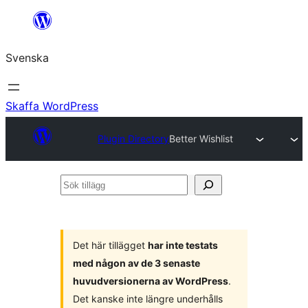
Hoppa
till
Svenska
innehåll
Skaffa WordPress
Plugin Directory
Better Wishlist
Sök
tillägg
Det här tillägget
har inte testats
med någon av de 3 senaste
huvudversionerna av WordPress
.
Det kanske inte längre underhålls