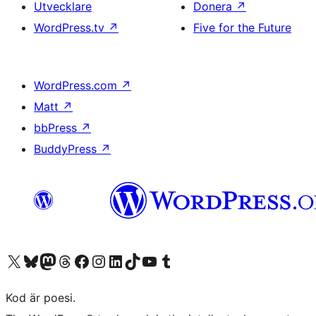
Utvecklare
Donera
↗
WordPress.tv
↗
Five for the Future
WordPress.com
↗
Matt
↗
bbPress
↗
BuddyPress
↗
Besök vår X-konto (f.d. Twitter)
Besök vårt Bluesky-konto
Besök vårt Mastodon-konto
Besök vårt Thread-konto
Besök vår Facebook-sida
Besök vårt Instagram-konto
Besök vårt LinkedIn-konto
Besök vårt TikTok-konto
Besök vår YouTube-kanal
Besök vårt Tumblr-konto
Kod är poesi.