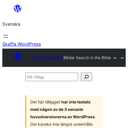
Hoppa
till
Svenska
innehåll
Skaffa WordPress
Plugin Directory
Bibliar Search in the Bible
Sök
tillägg
Det här tillägget
har inte testats
med någon av de 3 senaste
huvudversionerna av WordPress
.
Det kanske inte längre underhålls