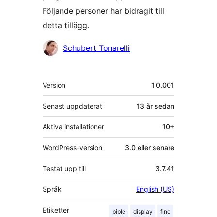
Följande personer har bidragit till
detta tillägg.
Bidragande
Schubert Tonarelli
personer
Meta
Version
1.0.001
Senast uppdaterat
13 år
sedan
Aktiva installationer
10+
WordPress-version
3.0 eller senare
Testat upp till
3.7.41
Språk
English (US)
Etiketter
bible
display
find