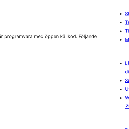
S
T
T
 är programvara med öppen källkod. Följande
M
L
d
S
U
W