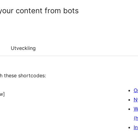
 your content from bots
Utveckling
th these shortcodes:
O
w]
N
W
(
In