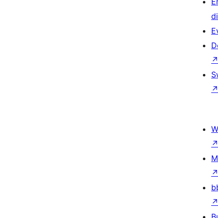
E
d
E
D
S
W
M
b
B