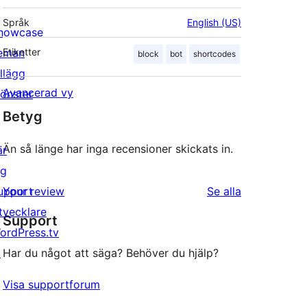
Språk
English (US)
howcase
eman
Etiketter
block
bot
shortcodes
illägg
Avancerad vy
önster
Betyg
Än så länge har inga recensioner skickats in.
är
ig
recensioner
upport
Your review
Se alla
tvecklare
Support
ordPress.tv
↗
Har du något att säga? Behöver du hjälp?
Visa supportforum