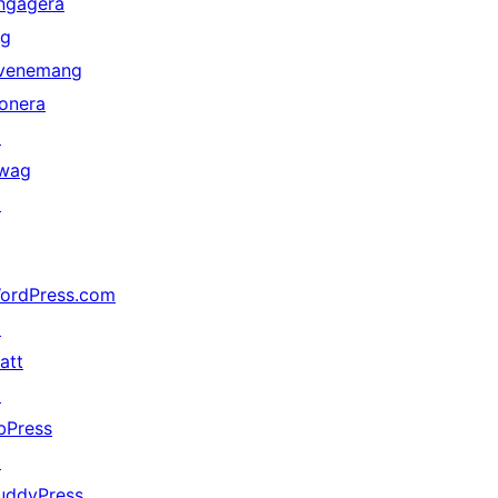
ngagera
ig
venemang
onera
↗
wag
↗
ordPress.com
↗
att
↗
bPress
↗
uddyPress