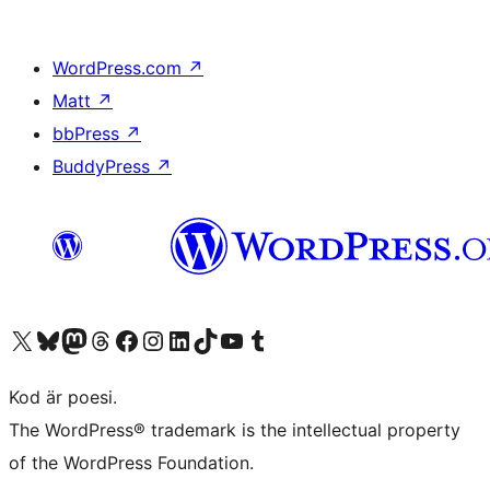
WordPress.com
↗
Matt
↗
bbPress
↗
BuddyPress
↗
Besök vår X-konto (f.d. Twitter)
Besök vårt Bluesky-konto
Besök vårt Mastodon-konto
Besök vårt Thread-konto
Besök vår Facebook-sida
Besök vårt Instagram-konto
Besök vårt LinkedIn-konto
Besök vårt TikTok-konto
Besök vår YouTube-kanal
Besök vårt Tumblr-konto
Kod är poesi.
The WordPress® trademark is the intellectual property
of the WordPress Foundation.