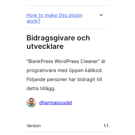
How to make this plugin
work?
Bidragsgivare och
utvecklare
”BlankPress WordPress Cleaner” är
programvara med öppen källkod.
Följande personer har bidragit till
detta tillägg.
Bidragande
dharmapoudel
personer
Meta
Version
1.1