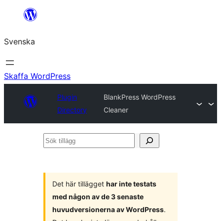
Hoppa
till
Svenska
innehåll
Skaffa WordPress
Plugin
BlankPress WordPress
Directory
Cleaner
Sök
tillägg
Det här tillägget
har inte testats
med någon av de 3 senaste
huvudversionerna av WordPress
.