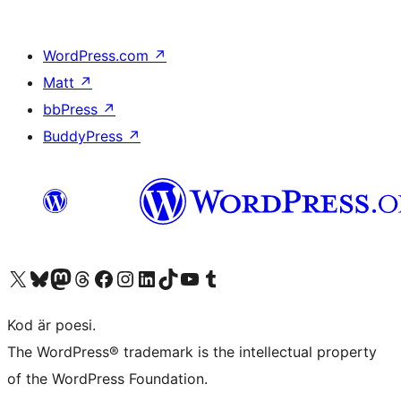
WordPress.com
↗
Matt
↗
bbPress
↗
BuddyPress
↗
Besök vår X-konto (f.d. Twitter)
Besök vårt Bluesky-konto
Besök vårt Mastodon-konto
Besök vårt Thread-konto
Besök vår Facebook-sida
Besök vårt Instagram-konto
Besök vårt LinkedIn-konto
Besök vårt TikTok-konto
Besök vår YouTube-kanal
Besök vårt Tumblr-konto
Kod är poesi.
The WordPress® trademark is the intellectual property
of the WordPress Foundation.