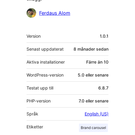
Bidragande
Ferdaus Alom
personer
Meta
Version
1.0.1
Senast uppdaterat
8 månader
sedan
Aktiva installationer
Färre än 10
WordPress-version
5.0 eller senare
Testat upp till
6.8.7
PHP-version
7.0 eller senare
Språk
English (US)
Etiketter
Brand carousel