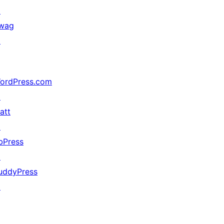
↗
wag
↗
ordPress.com
↗
att
↗
bPress
↗
uddyPress
↗