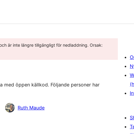
ch är inte längre tillgängligt för nedladdning. Orsak:
O
N
W
(
ra med öppen källkod. Följande personer har
In
Ruth Maude
S
T