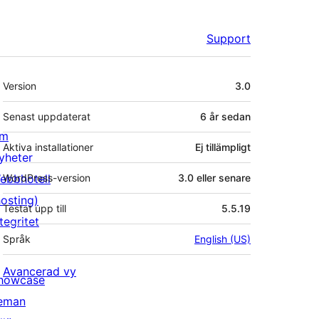
Support
Meta
Version
3.0
Senast uppdaterat
6 år
sedan
m
Aktiva installationer
Ej tillämpligt
yheter
ebbhotell
WordPress-version
3.0 eller senare
hosting)
Testat upp till
5.5.19
tegritet
Språk
English (US)
Avancerad vy
howcase
eman