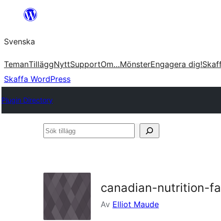
Hoppa
till
Svenska
innehåll
Teman
Tillägg
Nytt
Support
Om…
Mönster
Engagera dig!
Skaf
Skaffa WordPress
Plugin Directory
Sök
tillägg
canadian-nutrition-fa
Av
Elliot Maude