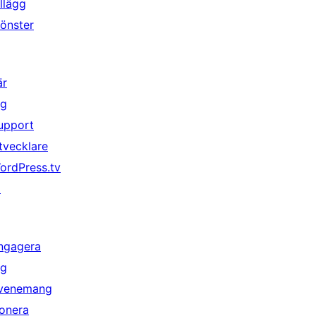
illägg
önster
är
ig
upport
tvecklare
ordPress.tv
↗
ngagera
ig
venemang
onera