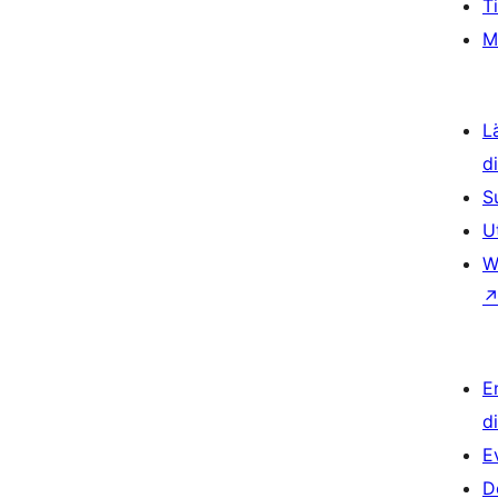
T
M
L
d
S
U
W
E
d
E
D