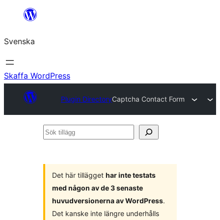
Hoppa
till
Svenska
innehåll
Skaffa WordPress
Plugin Directory
Captcha Contact Form
Sök
tillägg
Det här tillägget
har inte testats
med någon av de 3 senaste
huvudversionerna av WordPress
.
Det kanske inte längre underhålls