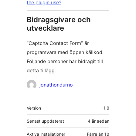
the plugin use?
Bidragsgivare och
utvecklare
”Captcha Contact Form” är
programvara med öppen källkod.
Följande personer har bidragit till
detta tillägg.
Bidragande
jonathondurno
personer
Meta
Version
1.0
Senast uppdaterat
4 år
sedan
Aktiva installationer
Färre än 10