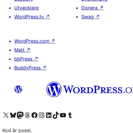
Utvecklare
Donera
↗
WordPress.tv
↗
Swag
↗
WordPress.com
↗
Matt
↗
bbPress
↗
BuddyPress
↗
Besök vår X-konto (f.d. Twitter)
Besök vårt Bluesky-konto
Besök vårt Mastodon-konto
Besök vårt Thread-konto
Besök vår Facebook-sida
Besök vårt Instagram-konto
Besök vårt LinkedIn-konto
Besök vårt TikTok-konto
Besök vår YouTube-kanal
Besök vårt Tumblr-konto
Kod är poesi.