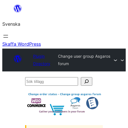
Hoppa
till
Svenska
innehåll
Skaffa WordPress
Plugin
Сhange user group Asgaros
Directory
forum
Sök
tillägg