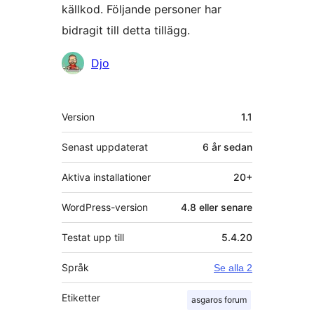
källkod. Följande personer har
bidragit till detta tillägg.
Bidragande
Djo
personer
Meta
Version
1.1
Senast uppdaterat
6 år
sedan
Aktiva installationer
20+
WordPress-version
4.8 eller senare
Testat upp till
5.4.20
Språk
Se alla 2
Etiketter
asgaros forum