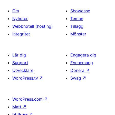
Om
Showcase
Nyheter
Teman
Webbhotell (hosting)
Tillägg
Integritet
Mönster
Lär dig
Engagera dig
Support
Evenemang
Utvecklare
Donera
↗
WordPress.tv
↗
Swag
↗
WordPress.com
↗
Matt
↗
bbPress
↗