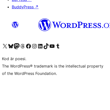
BuddyPress
↗
Besök vår X-konto (f.d. Twitter)
Besök vårt Bluesky-konto
Besök vårt Mastodon-konto
Besök vårt Thread-konto
Besök vår Facebook-sida
Besök vårt Instagram-konto
Besök vårt LinkedIn-konto
Besök vårt TikTok-konto
Besök vår YouTube-kanal
Besök vårt Tumblr-konto
Kod är poesi.
The WordPress® trademark is the intellectual property
of the WordPress Foundation.