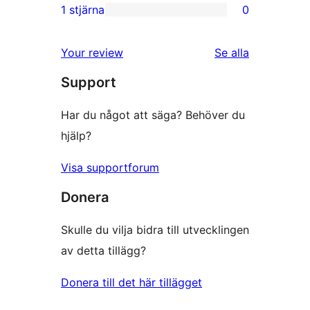
recensioner
2-
1 stjärna
0
0
stjärniga
1-
recensioner
recensioner
Your review
Se alla
stjärniga
Support
recensioner
Har du något att säga? Behöver du
hjälp?
Visa supportforum
Donera
Skulle du vilja bidra till utvecklingen
av detta tillägg?
Donera till det här tillägget