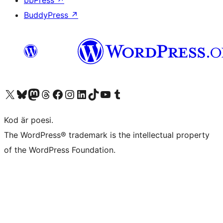
BuddyPress
↗
Besök vår X-konto (f.d. Twitter)
Besök vårt Bluesky-konto
Besök vårt Mastodon-konto
Besök vårt Thread-konto
Besök vår Facebook-sida
Besök vårt Instagram-konto
Besök vårt LinkedIn-konto
Besök vårt TikTok-konto
Besök vår YouTube-kanal
Besök vårt Tumblr-konto
Kod är poesi.
The WordPress® trademark is the intellectual property
of the WordPress Foundation.