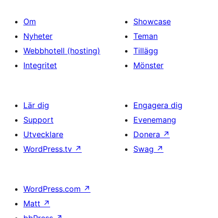
Om
Showcase
Nyheter
Teman
Webbhotell (hosting)
Tillägg
Integritet
Mönster
Lär dig
Engagera dig
Support
Evenemang
Utvecklare
Donera
↗
WordPress.tv
↗
Swag
↗
WordPress.com
↗
Matt
↗
bbPress
↗