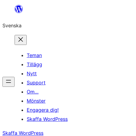
Hoppa
till
Svenska
innehåll
Teman
Tillägg
Nytt
Support
Om…
Mönster
Engagera dig!
Skaffa WordPress
Skaffa WordPress