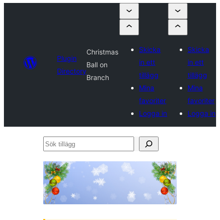
Skicka
Skicka
Christmas
Plugin
in ett
in ett
Ball on
Directory
tillägg
tillägg
Branch
Mina
Mina
favoriter
favoriter
Logga in
Logga in
Sök
tillägg