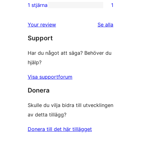
recensioner
2-
1 stjärna
1
1
stjärniga
1-
recensioner
Your review
Se alla
stjärnig
recensioner
Support
recension
Har du något att säga? Behöver du
hjälp?
Visa supportforum
Donera
Skulle du vilja bidra till utvecklingen
av detta tillägg?
Donera till det här tillägget