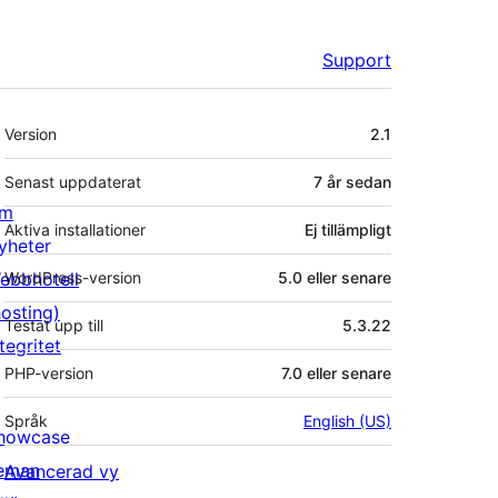
Support
Meta
Version
2.1
Senast uppdaterat
7 år
sedan
m
Aktiva installationer
Ej tillämpligt
yheter
ebbhotell
WordPress-version
5.0 eller senare
hosting)
Testat upp till
5.3.22
tegritet
PHP-version
7.0 eller senare
Språk
English (US)
howcase
eman
Avancerad vy