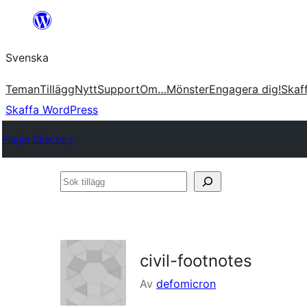
Hoppa
till
Svenska
innehåll
Teman
Tillägg
Nytt
Support
Om…
Mönster
Engagera dig!
Skaf
Skaffa WordPress
Plugin Directory
Sök
tillägg
civil-footnotes
Av
defomicron