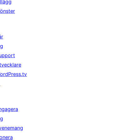
illägg
önster
är
ig
upport
tvecklare
ordPress.tv
↗
ngagera
ig
venemang
onera