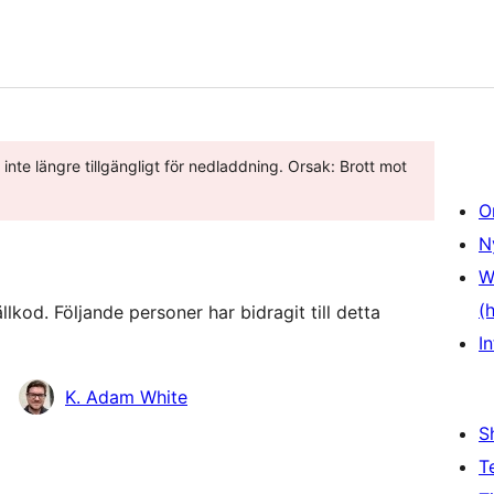
 inte längre tillgängligt för nedladdning. Orsak: Brott mot
O
N
W
(
kod. Följande personer har bidragit till detta
In
K. Adam White
S
T