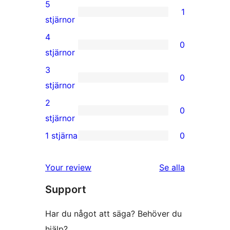
5
1
1
stjärnor
5-
4
0
stjärnig
0
stjärnor
recension
4-
3
0
stjärniga
0
stjärnor
recensioner
3-
2
0
stjärniga
0
stjärnor
recensioner
2-
1 stjärna
0
0
stjärniga
1-
recensioner
recensioner
Your review
Se alla
stjärniga
Support
recensioner
Har du något att säga? Behöver du
hjälp?