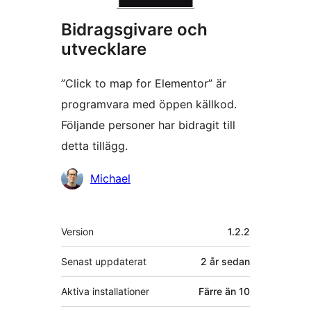
Bidragsgivare och
utvecklare
”Click to map for Elementor” är
programvara med öppen källkod.
Följande personer har bidragit till
detta tillägg.
Bidragande
Michael
personer
Meta
Version
1.2.2
Senast uppdaterat
2 år
sedan
Aktiva installationer
Färre än 10