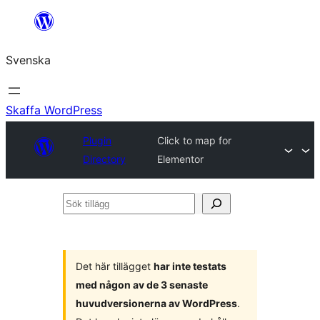
Hoppa
till
Svenska
innehåll
Skaffa WordPress
Plugin
Click to map for
Directory
Elementor
Sök
tillägg
Det här tillägget
har inte testats
med någon av de 3 senaste
huvudversionerna av WordPress
.