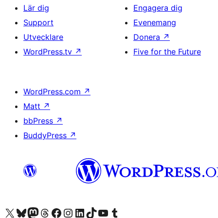
Lär dig
Engagera dig
Support
Evenemang
Utvecklare
Donera
↗
WordPress.tv
↗
Five for the Future
WordPress.com
↗
Matt
↗
bbPress
↗
BuddyPress
↗
Besök vår X-konto (f.d. Twitter)
Besök vårt Bluesky-konto
Besök vårt Mastodon-konto
Besök vårt Thread-konto
Besök vår Facebook-sida
Besök vårt Instagram-konto
Besök vårt LinkedIn-konto
Besök vårt TikTok-konto
Besök vår YouTube-kanal
Besök vårt Tumblr-konto