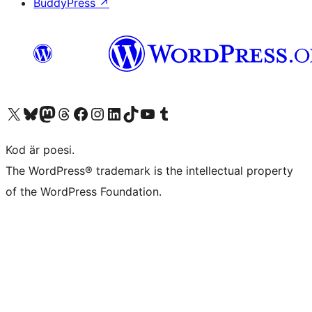
BuddyPress
↗
Besök vår X-konto (f.d. Twitter)
Besök vårt Bluesky-konto
Besök vårt Mastodon-konto
Besök vårt Thread-konto
Besök vår Facebook-sida
Besök vårt Instagram-konto
Besök vårt LinkedIn-konto
Besök vårt TikTok-konto
Besök vår YouTube-kanal
Besök vårt Tumblr-konto
Kod är poesi.
The WordPress® trademark is the intellectual property
of the WordPress Foundation.