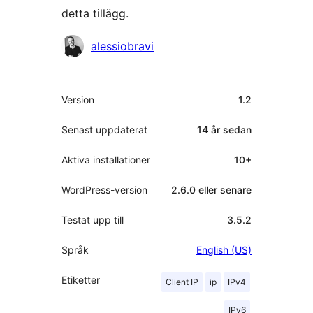
detta tillägg.
Bidragande
alessiobravi
personer
Meta
Version
1.2
Senast uppdaterat
14 år
sedan
Aktiva installationer
10+
WordPress-version
2.6.0 eller senare
Testat upp till
3.5.2
Språk
English (US)
Etiketter
Client IP
ip
IPv4
IPv6