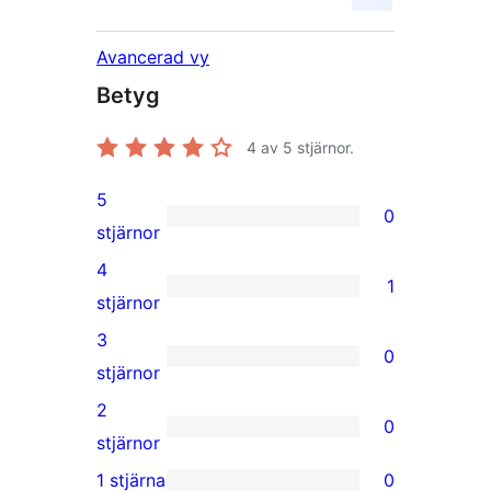
Avancerad vy
Betyg
4
av 5 stjärnor.
5
0
0
stjärnor
5-
4
1
stjärniga
1
stjärnor
recensioner
4-
3
0
stjärnig
0
stjärnor
recension
3-
2
0
stjärniga
0
stjärnor
recensioner
2-
1 stjärna
0