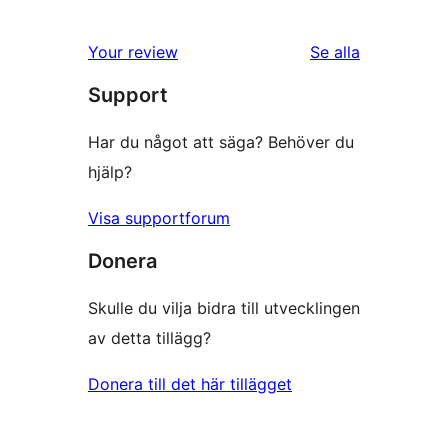
0
stjärniga
1-
recensioner
Your review
Se alla
stjärniga
recensioner
Support
recensioner
Har du något att säga? Behöver du
hjälp?
Visa supportforum
Donera
Skulle du vilja bidra till utvecklingen
av detta tillägg?
Donera till det här tillägget