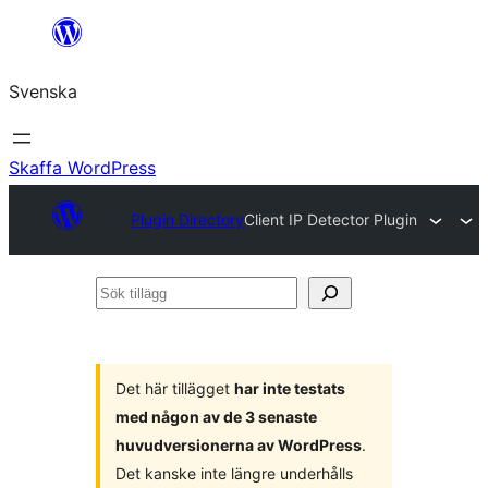
Hoppa
till
Svenska
innehåll
Skaffa WordPress
Plugin Directory
Client IP Detector Plugin
Sök
tillägg
Det här tillägget
har inte testats
med någon av de 3 senaste
huvudversionerna av WordPress
.
Det kanske inte längre underhålls