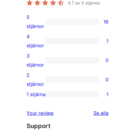
4.7
av 5 stjärnor.
5
16
16
stjärnor
5-
4
1
stjärniga
1
stjärnor
recensioner
4-
3
0
stjärnig
0
stjärnor
recension
3-
2
0
stjärniga
0
stjärnor
recensioner
2-
1 stjärna
1
1
stjärniga
1-
recensioner
recensioner
Your review
Se alla
stjärnig
Support
recension