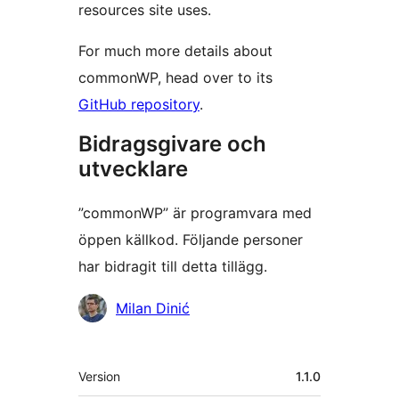
resources site uses.
For much more details about
commonWP, head over to its
GitHub repository
.
Bidragsgivare och
utvecklare
”commonWP” är programvara med
öppen källkod. Följande personer
har bidragit till detta tillägg.
Bidragande
Milan Dinić
personer
Meta
Version
1.1.0