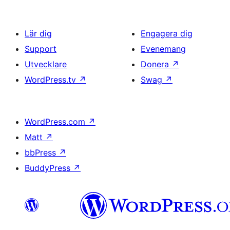
Lär dig
Engagera dig
Support
Evenemang
Utvecklare
Donera
↗
WordPress.tv
↗
Swag
↗
WordPress.com
↗
Matt
↗
bbPress
↗
BuddyPress
↗