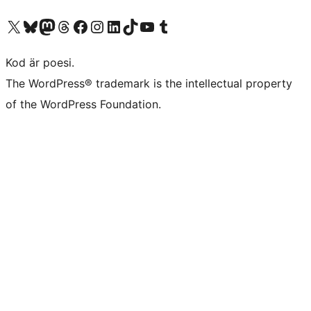
Besök vår X-konto (f.d. Twitter)
Besök vårt Bluesky-konto
Besök vårt Mastodon-konto
Besök vårt Thread-konto
Besök vår Facebook-sida
Besök vårt Instagram-konto
Besök vårt LinkedIn-konto
Besök vårt TikTok-konto
Besök vår YouTube-kanal
Besök vårt Tumblr-konto
Kod är poesi.
The WordPress® trademark is the intellectual property
of the WordPress Foundation.