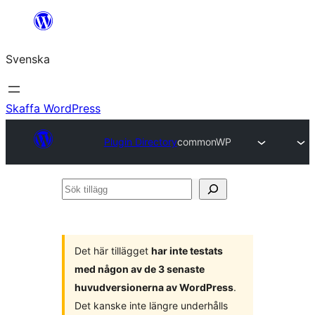
Hoppa
till
Svenska
innehåll
Skaffa WordPress
Plugin Directory
commonWP
Sök
tillägg
Det här tillägget
har inte testats
med någon av de 3 senaste
huvudversionerna av WordPress
.
Det kanske inte längre underhålls