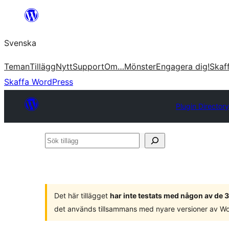
Hoppa
till
Svenska
innehåll
Teman
Tillägg
Nytt
Support
Om…
Mönster
Engagera dig!
Skaf
Skaffa WordPress
Plugin Directory
Sök
tillägg
Det här tillägget
har inte testats med någon av de
det används tillsammans med nyare versioner av W