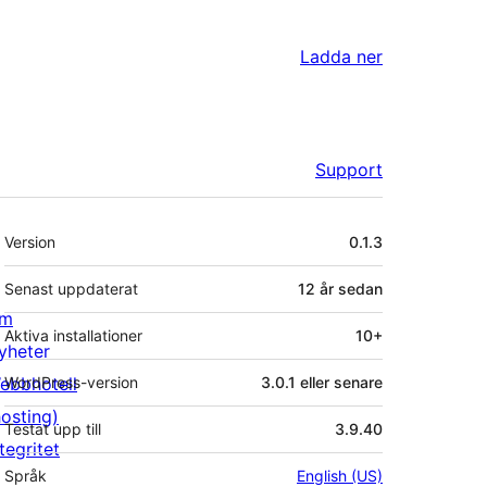
Ladda ner
Support
Meta
Version
0.1.3
Senast uppdaterat
12 år
sedan
m
Aktiva installationer
10+
yheter
ebbhotell
WordPress-version
3.0.1 eller senare
hosting)
Testat upp till
3.9.40
tegritet
Språk
English (US)