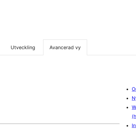
Utveckling
Avancerad vy
O
N
W
(
In