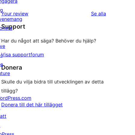
ngagera
stjärniga
1-
ig
recensioner
recensioner
Your review
Se alla
stjärnig
venemang
Support
recension
onera
↗
Har du något att säga? Behöver du hjälp?
ive
Visa supportforum
or
he
Donera
uture
Skulle du vilja bidra till utvecklingen av detta
tillägg?
ordPress.com
Donera till det här tillägget
↗
att
↗
bPress