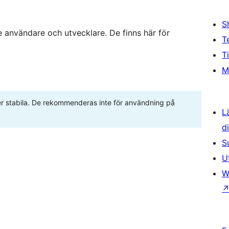
S
 användare och utvecklare. De finns här för
T
T
M
ller stabila. De rekommenderas inte för användning på
L
d
S
U
W