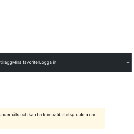
tillägg
Mina favoriter
Logga in
 underhålls och kan ha kompatibilitetsproblem när