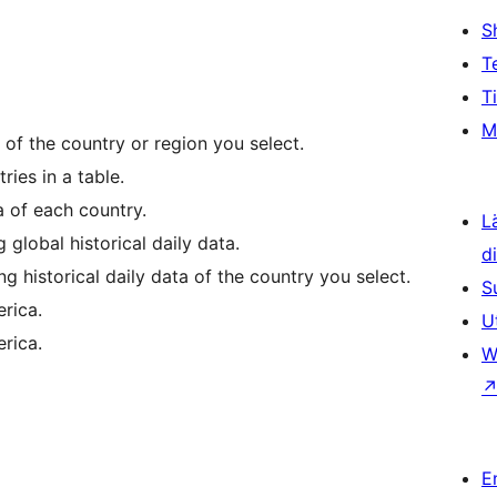
S
T
T
M
f the country or region you select.
ries in a table.
 of each country.
L
 global historical daily data.
d
ng historical daily data of the country you select.
S
rica.
U
rica.
W
E