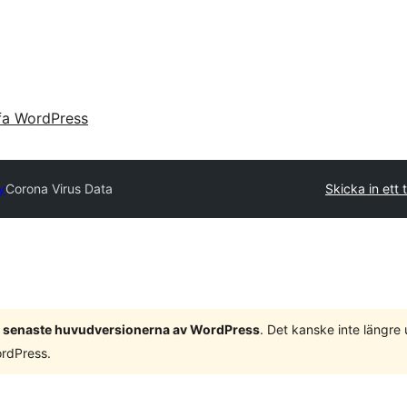
fa WordPress
y
Corona Virus Data
Skicka in ett t
 3 senaste huvudversionerna av WordPress
. Det kanske inte längre
ordPress.