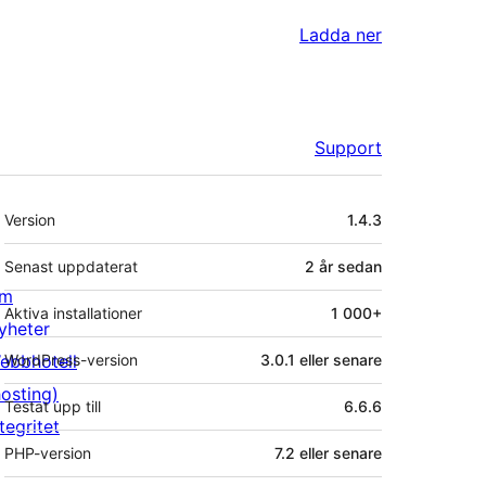
Ladda ner
Support
Meta
Version
1.4.3
Senast uppdaterat
2 år
sedan
m
Aktiva installationer
1 000+
yheter
ebbhotell
WordPress-version
3.0.1 eller senare
hosting)
Testat upp till
6.6.6
tegritet
PHP-version
7.2 eller senare