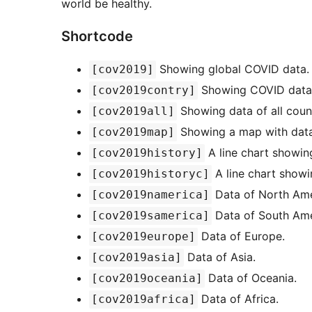
world be healthy.
Shortcode
Showing global COVID data.
[cov2019]
Showing COVID data o
[cov2019contry]
Showing data of all count
[cov2019all]
Showing a map with data
[cov2019map]
A line chart showing
[cov2019history]
A line chart showi
[cov2019historyc]
Data of North Ame
[cov2019namerica]
Data of South Ame
[cov2019samerica]
Data of Europe.
[cov2019europe]
Data of Asia.
[cov2019asia]
Data of Oceania.
[cov2019oceania]
Data of Africa.
[cov2019africa]