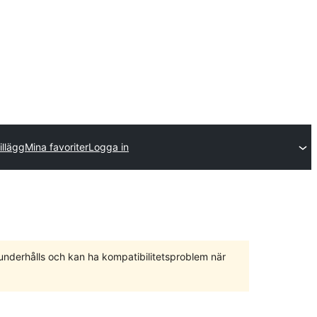
illägg
Mina favoriter
Logga in
 underhålls och kan ha kompatibilitetsproblem när