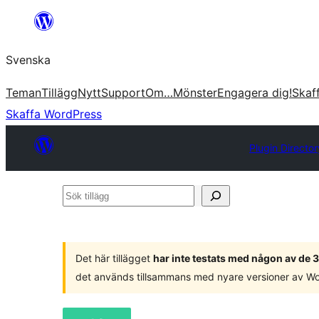
Hoppa
till
Svenska
innehåll
Teman
Tillägg
Nytt
Support
Om…
Mönster
Engagera dig!
Skaf
Skaffa WordPress
Plugin Director
Sök
tillägg
Det här tillägget
har inte testats med någon av de
det används tillsammans med nyare versioner av W