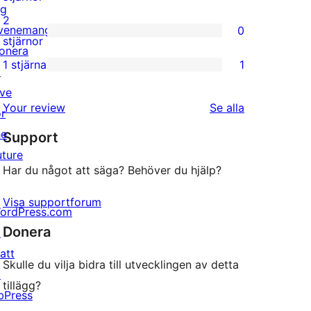
ig
recensioner
3-
2
venemang
0
stjärniga
0
stjärnor
onera
recensioner
2-
1 stjärna
1
↗
1
stjärniga
ive
1-
recensioner
recensioner
Your review
Se alla
or
stjärnig
he
Support
recension
uture
Har du något att säga? Behöver du hjälp?
Visa supportforum
ordPress.com
Donera
↗
att
Skulle du vilja bidra till utvecklingen av detta
↗
tillägg?
bPress