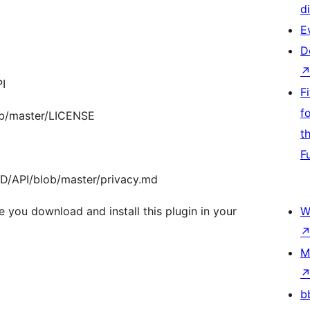
d
E
D
I
F
f
ob/master/LICENSE
t
F
VID/API/blob/master/privacy.md
e you download and install this plugin in your
W
M
b