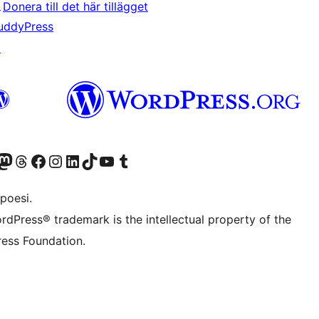
↗
Donera till det här tillägget
uddyPress
↗
f.d. Twitter)
Bluesky-konto
sök vårt Mastodon-konto
Besök vårt Thread-konto
Besök vår Facebook-sida
Besök vårt Instagram-konto
Besök vårt LinkedIn-konto
Besök vårt TikTok-konto
Besök vår YouTube-kanal
Besök vårt Tumblr-konto
poesi.
rdPress® trademark is the intellectual property of the
ess Foundation.