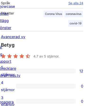
Språk
Se alla 24
howcase
eman
Etiketter
Corona Virus
coronavirus
illägg
covid-19
önster
Avancerad vy
Betyg
är
ig
4.7
av 5 stjärnor.
upport
5
tvecklare
12
12
stjärnor
ordPress.tv
5-
↗
4
0
stjärniga
0
stjärnor
recensioner
4-
3
0
ngagera
stjärniga
0
stjärnor