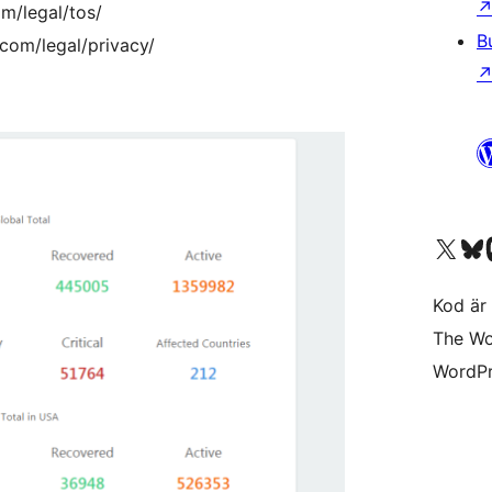
m/legal/tos/
B
com/legal/privacy/
Besök vår X-konto (
Besök vårt 
Be
Kod är 
The Wo
WordPr