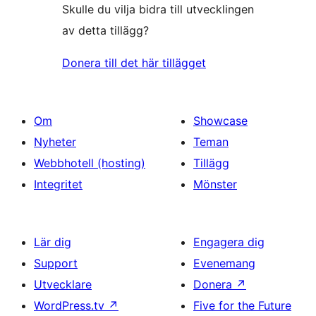
Skulle du vilja bidra till utvecklingen
av detta tillägg?
Donera till det här tillägget
Om
Showcase
Nyheter
Teman
Webbhotell (hosting)
Tillägg
Integritet
Mönster
Lär dig
Engagera dig
Support
Evenemang
Utvecklare
Donera
↗
WordPress.tv
↗
Five for the Future