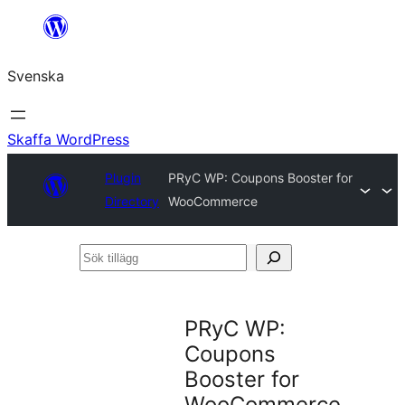
Hoppa
till
Svenska
innehåll
Skaffa WordPress
Plugin
PRyC WP: Coupons Booster for
Directory
WooCommerce
Sök
tillägg
PRyC WP:
Coupons
Booster for
WooCommerce