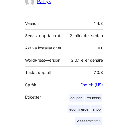
Bidragande
Patryk
personer
Meta
Version
1.4.2
Senast uppdaterat
2 månader
sedan
Aktiva installationer
10+
WordPress-version
3.0.1 eller senare
Testat upp till
7.0.3
Språk
English (US)
Etiketter
coupon
coupons
ecommerce
shop
woocommerce