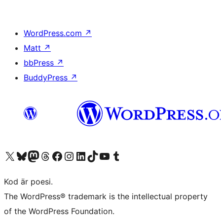
WordPress.com
↗
Matt
↗
bbPress
↗
BuddyPress
↗
Besök vår X-konto (f.d. Twitter)
Besök vårt Bluesky-konto
Besök vårt Mastodon-konto
Besök vårt Thread-konto
Besök vår Facebook-sida
Besök vårt Instagram-konto
Besök vårt LinkedIn-konto
Besök vårt TikTok-konto
Besök vår YouTube-kanal
Besök vårt Tumblr-konto
Kod är poesi.
The WordPress® trademark is the intellectual property
of the WordPress Foundation.