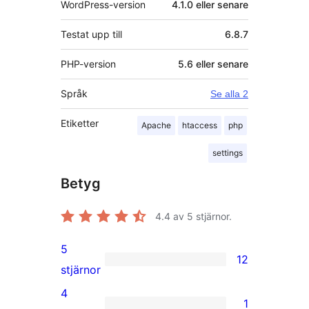
WordPress-version
4.1.0 eller senare
Testat upp till
6.8.7
PHP-version
5.6 eller senare
Språk
Se alla 2
Etiketter
Apache
htaccess
php
settings
Betyg
4.4
av 5 stjärnor.
5
12
12
stjärnor
5-
4
1