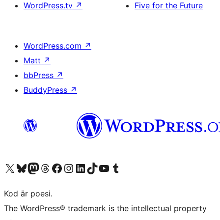
WordPress.tv
↗
Five for the Future
WordPress.com
↗
Matt
↗
bbPress
↗
BuddyPress
↗
Besök vår X-konto (f.d. Twitter)
Besök vårt Bluesky-konto
Besök vårt Mastodon-konto
Besök vårt Thread-konto
Besök vår Facebook-sida
Besök vårt Instagram-konto
Besök vårt LinkedIn-konto
Besök vårt TikTok-konto
Besök vår YouTube-kanal
Besök vårt Tumblr-konto
Kod är poesi.
The WordPress® trademark is the intellectual property