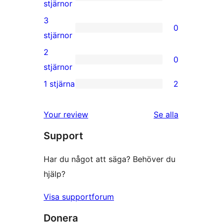
stjärniga
1
stjärnor
recensioner
4-
3
0
stjärnig
0
stjärnor
recension
3-
2
0
stjärniga
0
stjärnor
recensioner
2-
1 stjärna
2
2
stjärniga
1-
recensioner
recensioner
Your review
Se alla
stjärniga
Support
recensioner
Har du något att säga? Behöver du
hjälp?
Visa supportforum
Donera