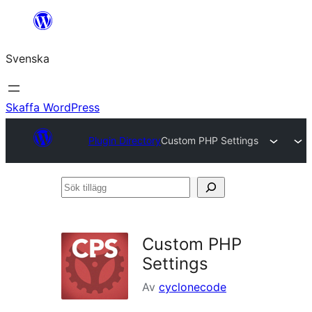
Hoppa
till
Svenska
innehåll
Skaffa WordPress
Plugin Directory
Custom PHP Settings
Sök
tillägg
Custom PHP
Settings
Av
cyclonecode