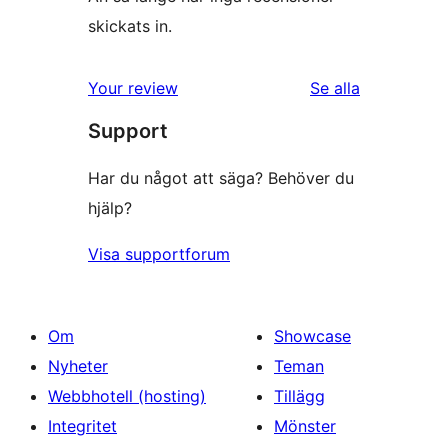
skickats in.
recensioner
Your review
Se alla
Support
Har du något att säga? Behöver du
hjälp?
Visa supportforum
Om
Showcase
Nyheter
Teman
Webbhotell (hosting)
Tillägg
Integritet
Mönster