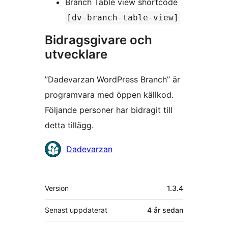
Branch Table view shortcode
[dv-branch-table-view]
Bidragsgivare och
utvecklare
”Dadevarzan WordPress Branch” är
programvara med öppen källkod.
Följande personer har bidragit till
detta tillägg.
Bidragande
Dadevarzan
personer
Meta
Version
1.3.4
Senast uppdaterat
4 år
sedan