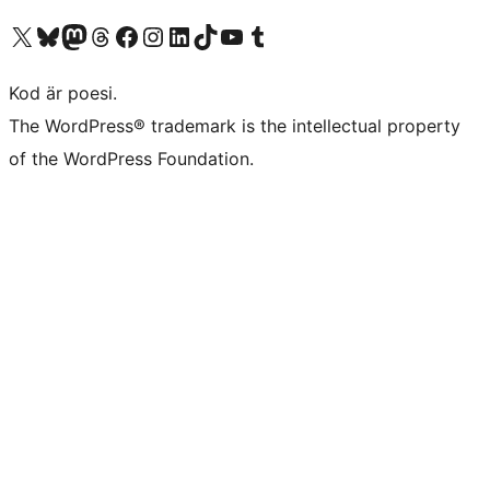
Besök vår X-konto (f.d. Twitter)
Besök vårt Bluesky-konto
Besök vårt Mastodon-konto
Besök vårt Thread-konto
Besök vår Facebook-sida
Besök vårt Instagram-konto
Besök vårt LinkedIn-konto
Besök vårt TikTok-konto
Besök vår YouTube-kanal
Besök vårt Tumblr-konto
Kod är poesi.
The WordPress® trademark is the intellectual property
of the WordPress Foundation.