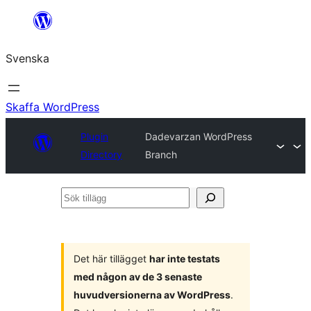
Hoppa
till
Svenska
innehåll
Skaffa WordPress
Plugin
Dadevarzan WordPress
Directory
Branch
Sök
tillägg
Det här tillägget
har inte testats
med någon av de 3 senaste
huvudversionerna av WordPress
.