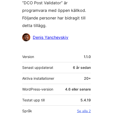
”DCO Post Validator” är
programvara med öppen källkod.
Följande personer har bidragit till
detta tillägg.
Bidragande
Denis Yanchevskiy
personer
Meta
Version
1.1.0
Senast uppdaterat
6 år
sedan
Aktiva installationer
20+
WordPress-version
4.6 eller senare
Testat upp till
5.4.19
Språk
Se alla 2