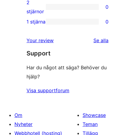
3-
2
0
stjärniga
0
stjärnor
recensioner
2-
1 stjärna
0
0
stjärniga
1-
recensioner
recensioner
Your review
Se alla
stjärniga
Support
recensioner
Har du något att säga? Behöver du
hjälp?
Visa supportforum
Om
Showcase
Nyheter
Teman
Webbhotell (hosting)
Tillägg