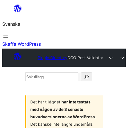
Hoppa
till
Svenska
innehåll
Skaffa WordPress
Plugin Directory
DCO Post Validator
Sök
tillägg
Det här tillägget
har inte testats
med någon av de 3 senaste
huvudversionerna av WordPress
.
Det kanske inte längre underhålls