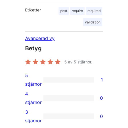
Etiketter
post
require
required
validation
Avancerad vy
Betyg
5
av 5 stjärnor.
5
1
1
stjärnor
5-
4
0
stjärnig
0
stjärnor
recension
4-
3
0
stjärniga
0
stjärnor
recensioner