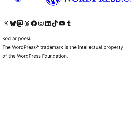
Besök vår X-konto (f.d. Twitter)
Besök vårt Bluesky-konto
Besök vårt Mastodon-konto
Besök vårt Thread-konto
Besök vår Facebook-sida
Besök vårt Instagram-konto
Besök vårt LinkedIn-konto
Besök vårt TikTok-konto
Besök vår YouTube-kanal
Besök vårt Tumblr-konto
Kod är poesi.
The WordPress® trademark is the intellectual property
of the WordPress Foundation.