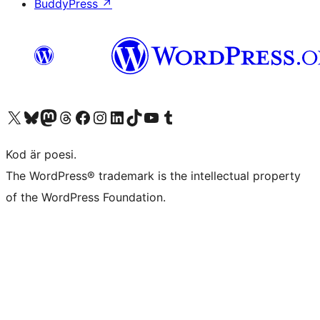
BuddyPress
↗
Besök vår X-konto (f.d. Twitter)
Besök vårt Bluesky-konto
Besök vårt Mastodon-konto
Besök vårt Thread-konto
Besök vår Facebook-sida
Besök vårt Instagram-konto
Besök vårt LinkedIn-konto
Besök vårt TikTok-konto
Besök vår YouTube-kanal
Besök vårt Tumblr-konto
Kod är poesi.
The WordPress® trademark is the intellectual property
of the WordPress Foundation.