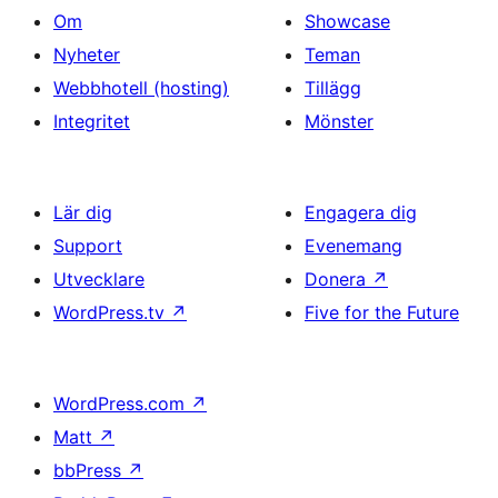
Om
Showcase
Nyheter
Teman
Webbhotell (hosting)
Tillägg
Integritet
Mönster
Lär dig
Engagera dig
Support
Evenemang
Utvecklare
Donera
↗
WordPress.tv
↗
Five for the Future
WordPress.com
↗
Matt
↗
bbPress
↗