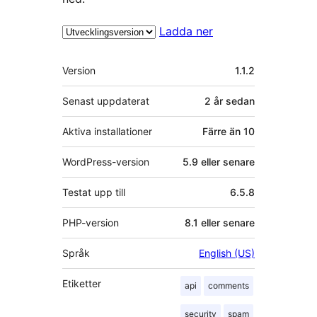
Ladda ner
Meta
Version
1.1.2
Senast uppdaterat
2 år
sedan
Aktiva installationer
Färre än 10
WordPress-version
5.9 eller senare
Testat upp till
6.5.8
PHP-version
8.1 eller senare
Språk
English (US)
Etiketter
api
comments
security
spam