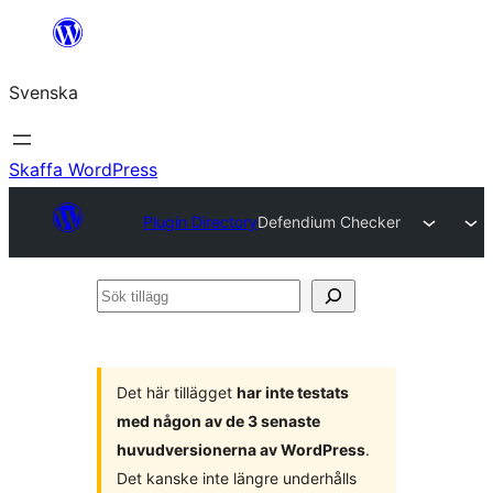
Hoppa
till
Svenska
innehåll
Skaffa WordPress
Plugin Directory
Defendium Checker
Sök
tillägg
Det här tillägget
har inte testats
med någon av de 3 senaste
huvudversionerna av WordPress
.
Det kanske inte längre underhålls