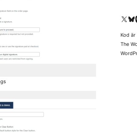
Besök vår X-konto (
Besök vårt 
Be
Kod är 
The Wo
WordPr
ngs