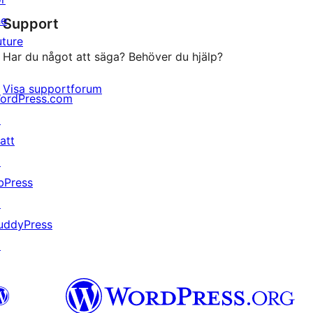
stjärniga
he
Support
recensioner
uture
Har du något att säga? Behöver du hjälp?
Visa supportforum
ordPress.com
↗
att
↗
bPress
↗
uddyPress
↗