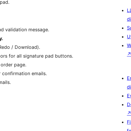
 pad.
L
d
S
nd validation message.
U
y.
W
Redo / Download).
ors for all signature pad buttons.
order page.
confirmation emails.
E
ails.
d
E
D
F
f