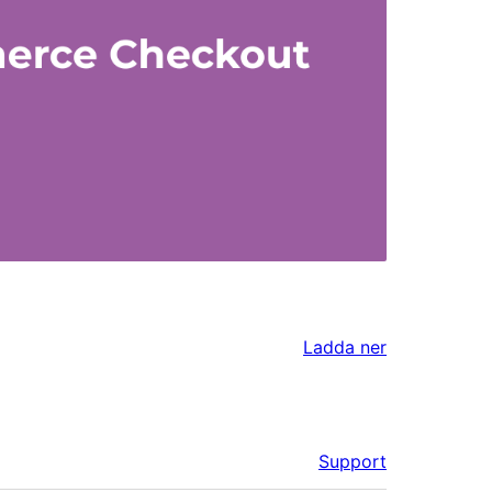
Ladda ner
Support