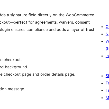
dds a signature field directly on the WooCommerce
ckout—perfect for agreements, waivers, consent
O
lugin ensures compliance and adds a layer of trust
N
W
(
In
e checkout.
and background.
he checkout page and order details page.
S
T
ation message.
T
M