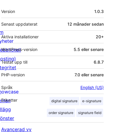
Meta
Version
1.0.3
Senast uppdaterat
12 månader
sedan
m
Aktiva installationer
20+
yheter
ebbhotell
WordPress-version
5.5 eller senare
hosting)
Testat upp till
6.8.7
tegritet
PHP-version
7.0 eller senare
Språk
English (US)
howcase
eman
Etiketter
digital signature
e-signature
illägg
order signature
signature field
önster
Avancerad vy