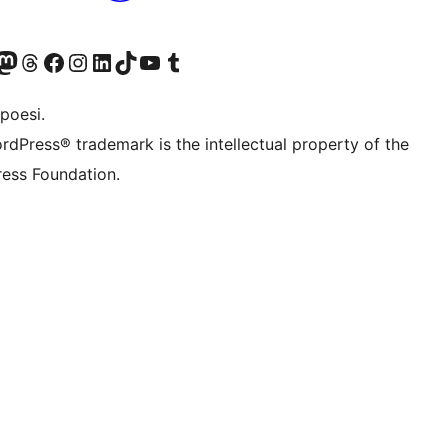
f.d. Twitter)
Bluesky-konto
sök vårt Mastodon-konto
Besök vårt Thread-konto
Besök vår Facebook-sida
Besök vårt Instagram-konto
Besök vårt LinkedIn-konto
Besök vårt TikTok-konto
Besök vår YouTube-kanal
Besök vårt Tumblr-konto
poesi.
rdPress® trademark is the intellectual property of the
ess Foundation.