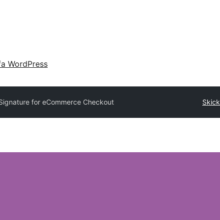
fa WordPress
l Signature for eCommerce Checkout
Skicka