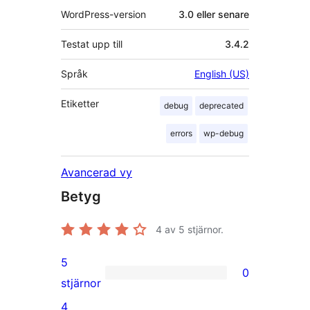
WordPress-version
3.0 eller senare
Testat upp till
3.4.2
Språk
English (US)
Etiketter
debug
deprecated
errors
wp-debug
Avancerad vy
Betyg
4
av 5 stjärnor.
5
0
0
stjärnor
5-
4