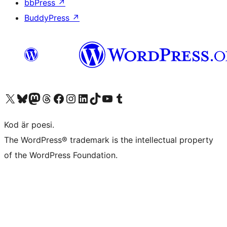
bbPress
↗
BuddyPress
↗
Besök vår X-konto (f.d. Twitter)
Besök vårt Bluesky-konto
Besök vårt Mastodon-konto
Besök vårt Thread-konto
Besök vår Facebook-sida
Besök vårt Instagram-konto
Besök vårt LinkedIn-konto
Besök vårt TikTok-konto
Besök vår YouTube-kanal
Besök vårt Tumblr-konto
Kod är poesi.
The WordPress® trademark is the intellectual property
of the WordPress Foundation.