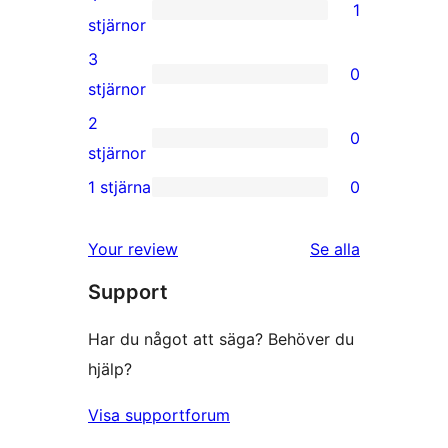
1
stjärniga
1
stjärnor
recensioner
4-
3
0
stjärnig
0
stjärnor
recension
3-
2
0
stjärniga
0
stjärnor
recensioner
2-
1 stjärna
0
0
stjärniga
1-
recensioner
recensioner
Your review
Se alla
stjärniga
Support
recensioner
Har du något att säga? Behöver du
hjälp?
Visa supportforum