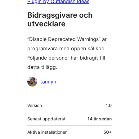
Plugin by Outlandish Ideas
Bidragsgivare och
utvecklare
”Disable Deprecated Warnings” är
programvara med öppen källkod.
Följande personer har bidragit till
detta tillägg.
Bidragande
tamlyn
personer
Meta
Version
1.0
Senast uppdaterat
14 år
sedan
Aktiva installationer
50+