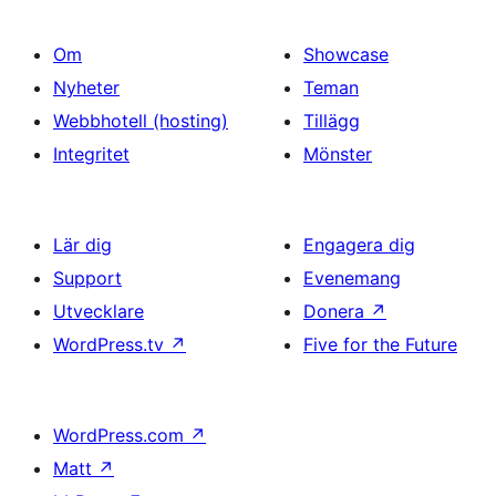
Om
Showcase
Nyheter
Teman
Webbhotell (hosting)
Tillägg
Integritet
Mönster
Lär dig
Engagera dig
Support
Evenemang
Utvecklare
Donera
↗
WordPress.tv
↗
Five for the Future
WordPress.com
↗
Matt
↗