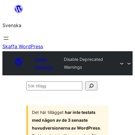
Hoppa
till
Svenska
innehåll
Skaffa WordPress
Plugin
Disable Deprecated
Directory
Warnings
Sök
tillägg
Det här tillägget
har inte testats
med någon av de 3 senaste
huvudversionerna av WordPress
.