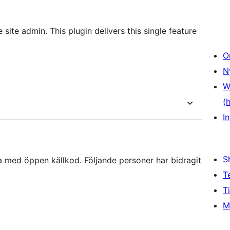
site admin. This plugin delivers this single feature
O
N
W
(
In
S
a med öppen källkod. Följande personer har bidragit
T
T
M