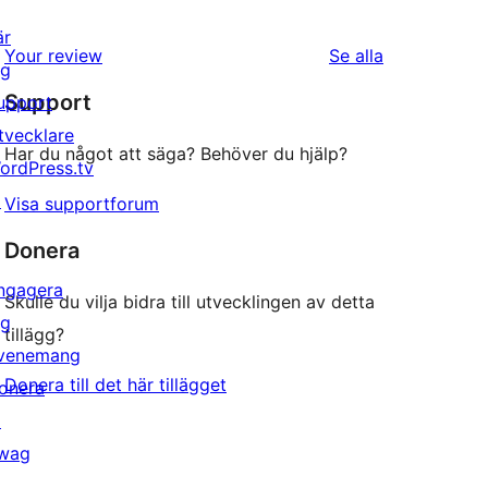
är
recensioner
Your review
Se alla
ig
Support
upport
tvecklare
Har du något att säga? Behöver du hjälp?
ordPress.tv
↗
Visa supportforum
Donera
ngagera
Skulle du vilja bidra till utvecklingen av detta
ig
tillägg?
venemang
Donera till det här tillägget
onera
↗
wag
↗