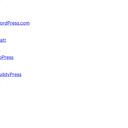
ordPress.com
↗
att
↗
bPress
↗
uddyPress
↗