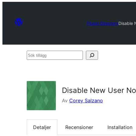
Plugin Directory
Disable 
Sök
tillägg
Disable New User Not
Av
Corey Salzano
Detaljer
Recensioner
Installation