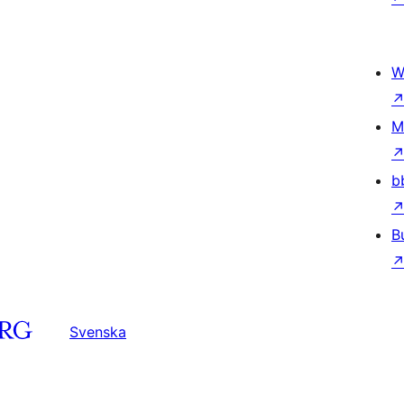
W
M
b
B
Svenska