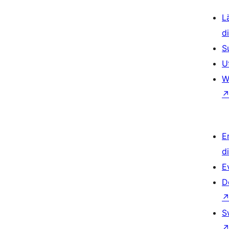
L
d
S
U
W
E
d
E
D
S