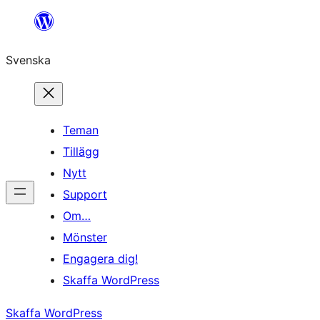
Hoppa
till
Svenska
innehåll
Teman
Tillägg
Nytt
Support
Om…
Mönster
Engagera dig!
Skaffa WordPress
Skaffa WordPress