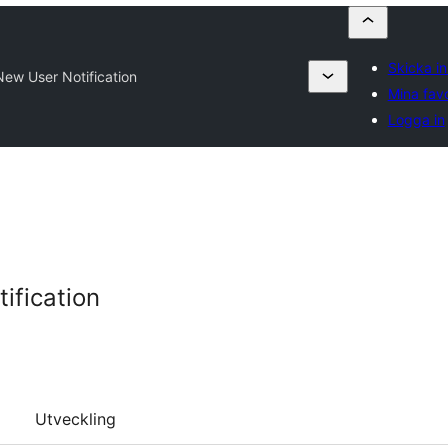
Skicka in 
New User Notification
Mina favo
Logga in
ification
Utveckling