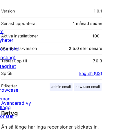
Meta
Version
1.0.1
Senast uppdaterat
1 månad
sedan
m
Aktiva installationer
100+
yheter
ebbhotell
WordPress-version
2.5.0 eller senare
hosting)
Testat upp till
7.0.3
tegritet
Språk
English (US)
Etiketter
admin email
new user email
howcase
eman
Avancerad vy
illägg
Betyg
önster
Än så länge har inga recensioner skickats in.