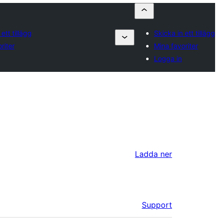
ett tillägg
Skicka in ett tillägg
riter
Mina favoriter
Logga in
Ladda ner
Support