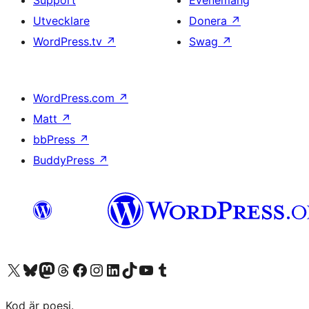
Utvecklare
Donera
↗
WordPress.tv
↗
Swag
↗
WordPress.com
↗
Matt
↗
bbPress
↗
BuddyPress
↗
Besök vår X-konto (f.d. Twitter)
Besök vårt Bluesky-konto
Besök vårt Mastodon-konto
Besök vårt Thread-konto
Besök vår Facebook-sida
Besök vårt Instagram-konto
Besök vårt LinkedIn-konto
Besök vårt TikTok-konto
Besök vår YouTube-kanal
Besök vårt Tumblr-konto
Kod är poesi.