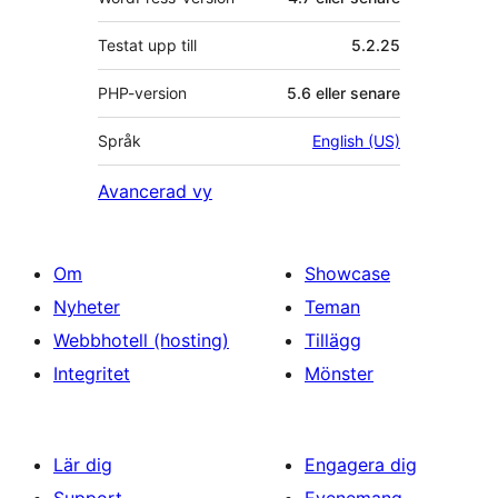
Testat upp till
5.2.25
PHP-version
5.6 eller senare
Språk
English (US)
Avancerad vy
Om
Showcase
Nyheter
Teman
Webbhotell (hosting)
Tillägg
Integritet
Mönster
Lär dig
Engagera dig
Support
Evenemang