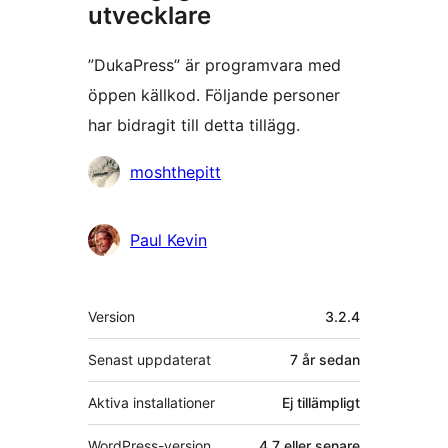
utvecklare
”DukaPress” är programvara med
öppen källkod. Följande personer
har bidragit till detta tillägg.
Bidragande
moshthepitt
personer
Paul Kevin
Meta
Version
3.2.4
Senast uppdaterat
7 år
sedan
Aktiva installationer
Ej tillämpligt
WordPress-version
4.7 eller senare