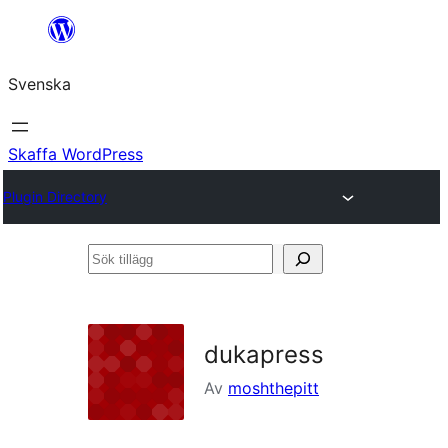
Hoppa
till
Svenska
innehåll
Skaffa WordPress
Plugin Directory
Sök
tillägg
dukapress
Av
moshthepitt