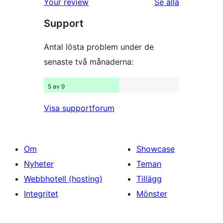
recensioner
Your review
Se alla
stjärniga
Support
recensioner
Antal lösta problem under de
senaste två månaderna:
5 av 9
Visa supportforum
Om
Showcase
Nyheter
Teman
Webbhotell (hosting)
Tillägg
Integritet
Mönster