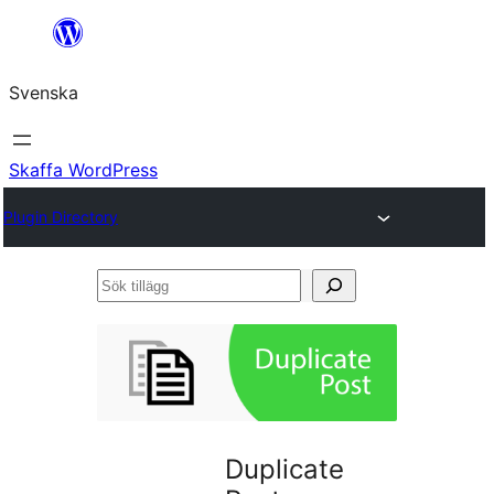
Hoppa
till
Svenska
innehåll
Skaffa WordPress
Plugin Directory
Sök
tillägg
Duplicate