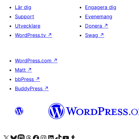
Lär dig
Engagera dig
Support
Evenemang
Utvecklare
Donera
↗
WordPress.tv
↗
Swag
↗
WordPress.com
↗
Matt
↗
bbPress
↗
BuddyPress
↗
Besök vår X-konto (f.d. Twitter)
Besök vårt Bluesky-konto
Besök vårt Mastodon-konto
Besök vårt Thread-konto
Besök vår Facebook-sida
Besök vårt Instagram-konto
Besök vårt LinkedIn-konto
Besök vårt TikTok-konto
Besök vår YouTube-kanal
Besök vårt Tumblr-konto