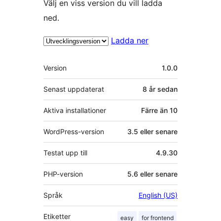
Välj en viss version du vill ladda
ned.
Ladda ner
Meta
Version
1.0.0
Senast uppdaterat
8 år
sedan
Aktiva installationer
Färre än 10
WordPress-version
3.5 eller senare
Testat upp till
4.9.30
PHP-version
5.6 eller senare
Språk
English (US)
Etiketter
easy
for frontend