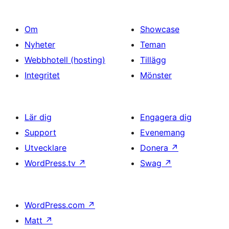
Om
Showcase
Nyheter
Teman
Webbhotell (hosting)
Tillägg
Integritet
Mönster
Lär dig
Engagera dig
Support
Evenemang
Utvecklare
Donera
↗
WordPress.tv
↗
Swag
↗
WordPress.com
↗
Matt
↗