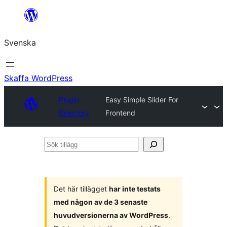
Hoppa
till
Svenska
innehåll
Skaffa WordPress
Plugin
Easy Simple Slider For
Directory
Frontend
Sök
tillägg
Det här tillägget
har inte testats
med någon av de 3 senaste
huvudversionerna av WordPress
.