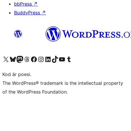
bbPress
↗
BuddyPress
↗
Besök vår X-konto (f.d. Twitter)
Besök vårt Bluesky-konto
Besök vårt Mastodon-konto
Besök vårt Thread-konto
Besök vår Facebook-sida
Besök vårt Instagram-konto
Besök vårt LinkedIn-konto
Besök vårt TikTok-konto
Besök vår YouTube-kanal
Besök vårt Tumblr-konto
Kod är poesi.
The WordPress® trademark is the intellectual property
of the WordPress Foundation.