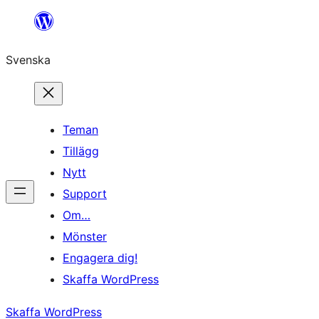
Hoppa
till
Svenska
innehåll
Teman
Tillägg
Nytt
Support
Om…
Mönster
Engagera dig!
Skaffa WordPress
Skaffa WordPress