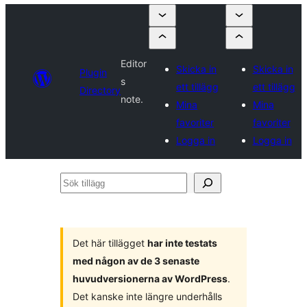
Editor
Skicka in
Skicka in
Plugin
s
ett tillägg
ett tillägg
Directory
note.
Mina
Mina
favoriter
favoriter
Logga in
Logga in
Sök
tillägg
Det här tillägget
har inte testats
med någon av de 3 senaste
huvudversionerna av WordPress
.
Det kanske inte längre underhålls