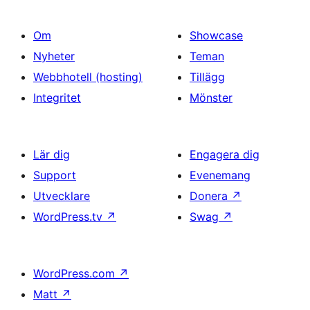
Om
Showcase
Nyheter
Teman
Webbhotell (hosting)
Tillägg
Integritet
Mönster
Lär dig
Engagera dig
Support
Evenemang
Utvecklare
Donera
↗
WordPress.tv
↗
Swag
↗
WordPress.com
↗
Matt
↗