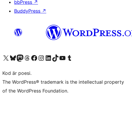
bbPress
↗
BuddyPress
↗
Besök vår X-konto (f.d. Twitter)
Besök vårt Bluesky-konto
Besök vårt Mastodon-konto
Besök vårt Thread-konto
Besök vår Facebook-sida
Besök vårt Instagram-konto
Besök vårt LinkedIn-konto
Besök vårt TikTok-konto
Besök vår YouTube-kanal
Besök vårt Tumblr-konto
Kod är poesi.
The WordPress® trademark is the intellectual property
of the WordPress Foundation.