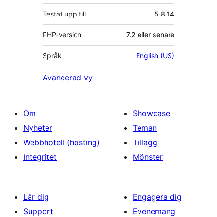
Testat upp till
5.8.14
PHP-version
7.2 eller senare
Språk
English (US)
Avancerad vy
Om
Showcase
Nyheter
Teman
Webbhotell (hosting)
Tillägg
Integritet
Mönster
Lär dig
Engagera dig
Support
Evenemang