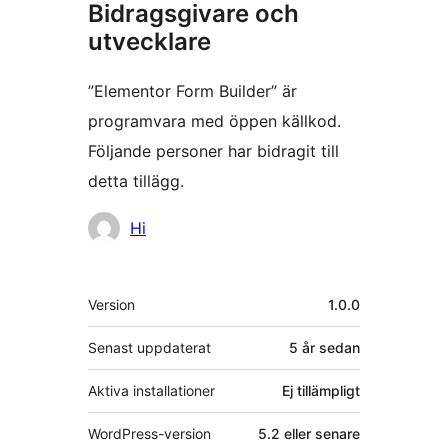
Bidragsgivare och
utvecklare
”Elementor Form Builder” är
programvara med öppen källkod.
Följande personer har bidragit till
detta tillägg.
Bidragande
Hi
personer
Meta
Version
1.0.0
Senast uppdaterat
5 år
sedan
Aktiva installationer
Ej tillämpligt
WordPress-version
5.2 eller senare