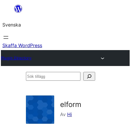
Hoppa
till
Svenska
innehåll
Skaffa WordPress
Plugin Directory
Sök
tillägg
elform
Av
Hi