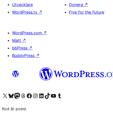
Utvecklare
Donera
↗
WordPress.tv
↗
Five for the Future
WordPress.com
↗
Matt
↗
bbPress
↗
BuddyPress
↗
Besök vår X-konto (f.d. Twitter)
Besök vårt Bluesky-konto
Besök vårt Mastodon-konto
Besök vårt Thread-konto
Besök vår Facebook-sida
Besök vårt Instagram-konto
Besök vårt LinkedIn-konto
Besök vårt TikTok-konto
Besök vår YouTube-kanal
Besök vårt Tumblr-konto
Kod är poesi.