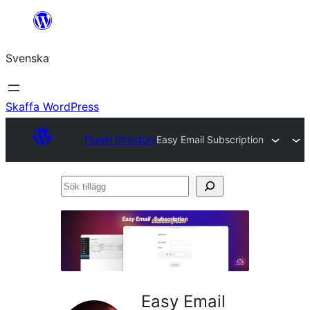
Hoppa
till
Svenska
innehåll
Skaffa WordPress
Plugin Directory
Easy Email Subscription
Sök
tillägg
Easy Email