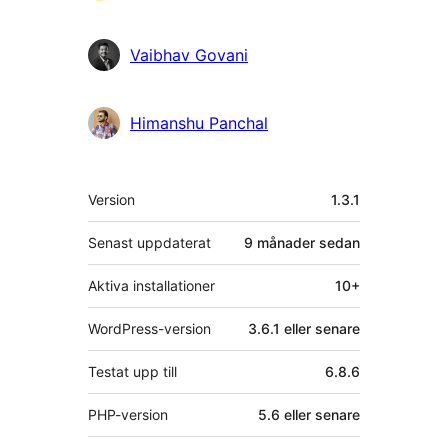
personer
Vaibhav Govani
Himanshu Panchal
Meta
Version
1.3.1
Senast uppdaterat
9 månader
sedan
Aktiva installationer
10+
WordPress-version
3.6.1 eller senare
Testat upp till
6.8.6
PHP-version
5.6 eller senare