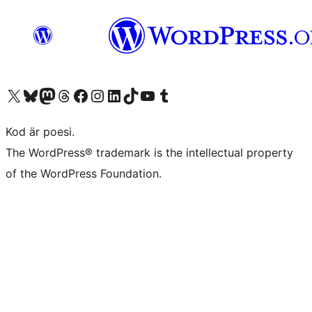
Besök vår X-konto (f.d. Twitter)
Besök vårt Bluesky-konto
Besök vårt Mastodon-konto
Besök vårt Thread-konto
Besök vår Facebook-sida
Besök vårt Instagram-konto
Besök vårt LinkedIn-konto
Besök vårt TikTok-konto
Besök vår YouTube-kanal
Besök vårt Tumblr-konto
Kod är poesi.
The WordPress® trademark is the intellectual property
of the WordPress Foundation.