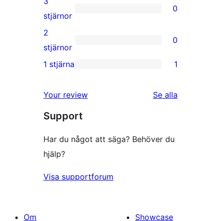
3
0
stjärniga
0
stjärnor
recensioner
3-
2
0
stjärniga
0
stjärnor
recensioner
2-
1 stjärna
1
1
stjärniga
1-
recensioner
recensioner
Your review
Se alla
stjärnig
Support
recension
Har du något att säga? Behöver du
hjälp?
Visa supportforum
Om
Showcase