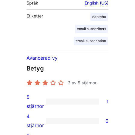
Språk
English (US)
Etiketter
captcha
email subscribers
email subscription
Avancerad vy
Betyg
3
av 5 stjärnor.
5
1
1
stjärnor
5-
4
0
stjärnig
0
stjärnor
recension
4-