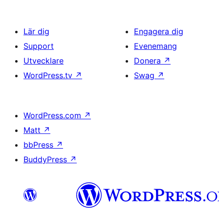
Lär dig
Engagera dig
Support
Evenemang
Utvecklare
Donera
↗
WordPress.tv
↗
Swag
↗
WordPress.com
↗
Matt
↗
bbPress
↗
BuddyPress
↗