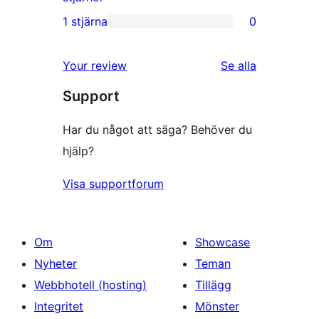
recensioner
2-
1 stjärna
0
0
stjärniga
1-
recensioner
recensioner
Your review
Se alla
stjärniga
Support
recensioner
Har du något att säga? Behöver du
hjälp?
Visa supportforum
Om
Showcase
Nyheter
Teman
Webbhotell (hosting)
Tillägg
Integritet
Mönster