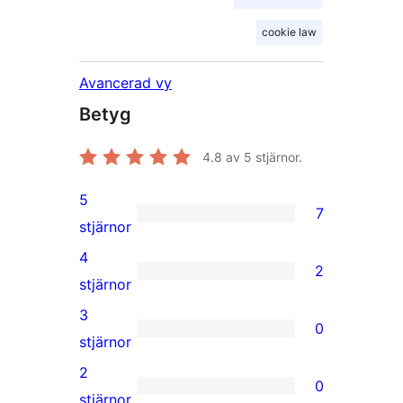
cookie law
Avancerad vy
Betyg
4.8
av 5 stjärnor.
5
7
7
stjärnor
5-
4
2
stjärniga
2
stjärnor
recensioner
4-
3
0
stjärniga
0
stjärnor
recensioner
3-
2
0
stjärniga
0
stjärnor