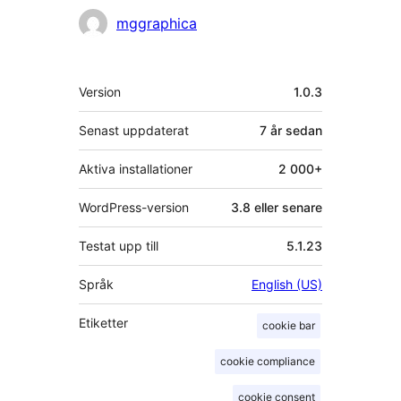
mggraphica
Meta
Version
1.0.3
Senast uppdaterat
7 år
sedan
Aktiva installationer
2 000+
WordPress-version
3.8 eller senare
Testat upp till
5.1.23
Språk
English (US)
Etiketter
cookie bar
cookie compliance
cookie consent