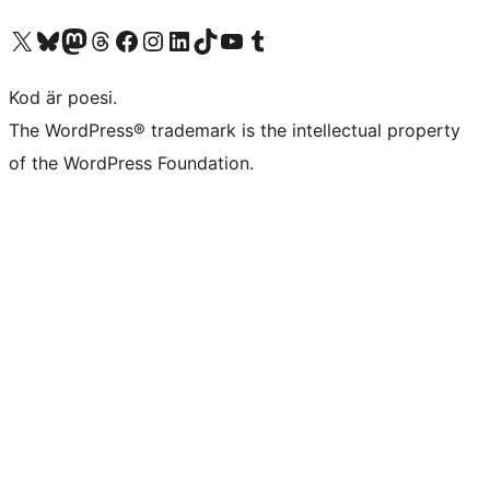
Besök vår X-konto (f.d. Twitter)
Besök vårt Bluesky-konto
Besök vårt Mastodon-konto
Besök vårt Thread-konto
Besök vår Facebook-sida
Besök vårt Instagram-konto
Besök vårt LinkedIn-konto
Besök vårt TikTok-konto
Besök vår YouTube-kanal
Besök vårt Tumblr-konto
Kod är poesi.
The WordPress® trademark is the intellectual property
of the WordPress Foundation.