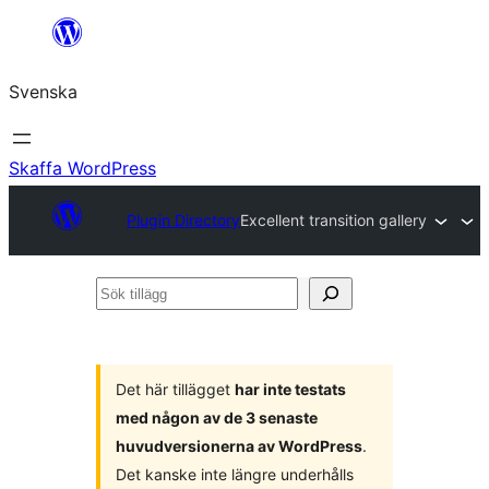
Hoppa
till
Svenska
innehåll
Skaffa WordPress
Plugin Directory
Excellent transition gallery
Sök
tillägg
Det här tillägget
har inte testats
med någon av de 3 senaste
huvudversionerna av WordPress
.
Det kanske inte längre underhålls