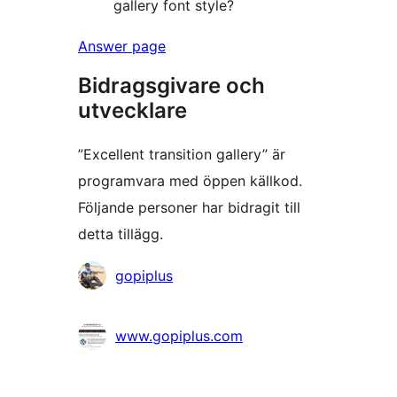
gallery font style?
Answer page
Bidragsgivare och
utvecklare
”Excellent transition gallery” är
programvara med öppen källkod.
Följande personer har bidragit till
detta tillägg.
Bidragande
gopiplus
personer
www.gopiplus.com
Meta