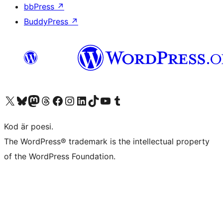
bbPress
↗
BuddyPress
↗
Besök vår X-konto (f.d. Twitter)
Besök vårt Bluesky-konto
Besök vårt Mastodon-konto
Besök vårt Thread-konto
Besök vår Facebook-sida
Besök vårt Instagram-konto
Besök vårt LinkedIn-konto
Besök vårt TikTok-konto
Besök vår YouTube-kanal
Besök vårt Tumblr-konto
Kod är poesi.
The WordPress® trademark is the intellectual property
of the WordPress Foundation.