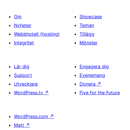
Om
Showcase
Nyheter
Teman
Webbhotell (hosting)
Tillägg
Integritet
Mönster
Lär dig
Engagera dig
Support
Evenemang
Utvecklare
Donera
↗
WordPress.tv
↗
Five for the Future
WordPress.com
↗
Matt
↗