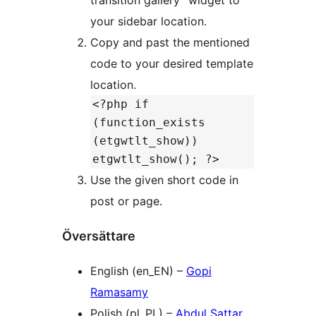
transition gallery” widget to
your sidebar location.
Copy and past the mentioned
code to your desired template
location.
<?php if
(function_exists
(etgwtlt_show))
etgwtlt_show(); ?>
Use the given short code in
post or page.
Översättare
English (en_EN) –
Gopi
Ramasamy
Polish (pl_PL) –
Abdul Sattar