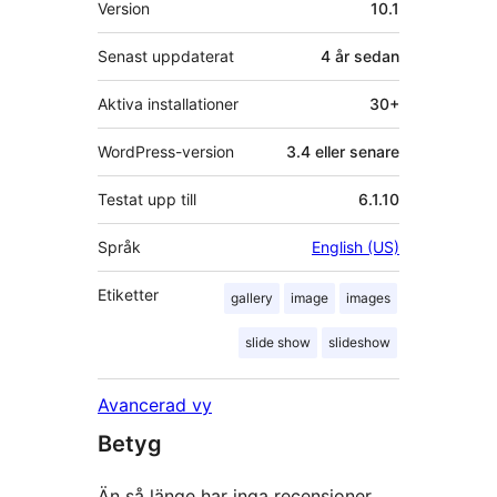
Version
10.1
Senast uppdaterat
4 år
sedan
Aktiva installationer
30+
WordPress-version
3.4 eller senare
Testat upp till
6.1.10
Språk
English (US)
Etiketter
gallery
image
images
slide show
slideshow
Avancerad vy
Betyg
Än så länge har inga recensioner