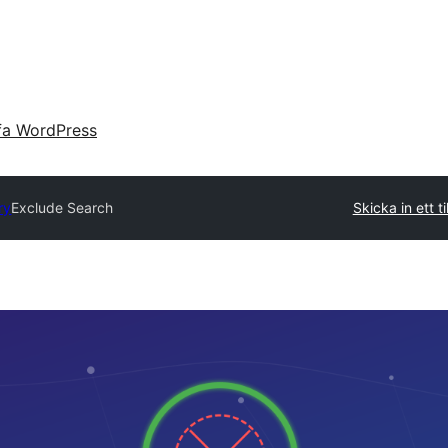
fa WordPress
ry
Exclude Search
Skicka in ett ti