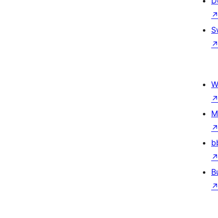
D
S
W
M
b
B