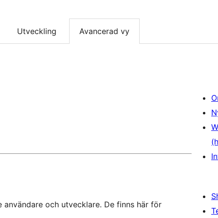
Utveckling
Avancerad vy
O
N
W
(
In
S
 användare och utvecklare. De finns här för
T