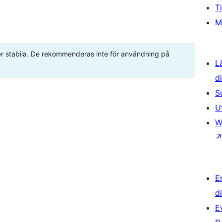
T
M
ller stabila. De rekommenderas inte för användning på
L
d
S
U
W
E
d
E