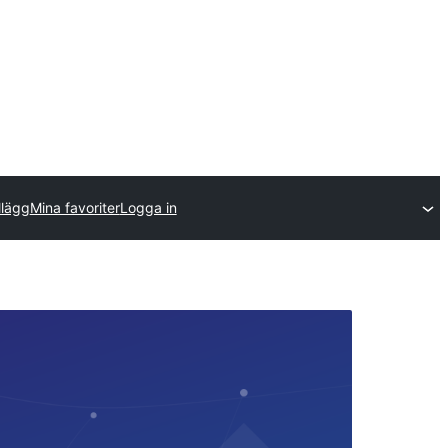
llägg
Mina favoriter
Logga in