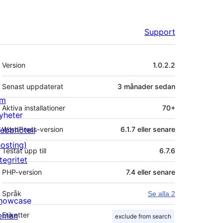
Support
Meta
Version
1.0.2.2
Senast uppdaterat
3 månader
sedan
m
Aktiva installationer
70+
yheter
ebbhotell
WordPress-version
6.1.7 eller senare
hosting)
Testat upp till
6.7.6
tegritet
PHP-version
7.4 eller senare
Språk
Se alla 2
howcase
eman
Etiketter
exclude from search