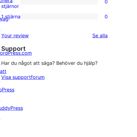
onera
0
stjärnig
0
stjärnor
↗
recension
2-
1 stjärna
0
wag
0
stjärniga
↗
1-
recensioner
recensioner
Your review
Se alla
stjärniga
Support
recensioner
ordPress.com
↗
Har du något att säga? Behöver du hjälp?
att
Visa supportforum
↗
bPress
↗
uddyPress
↗