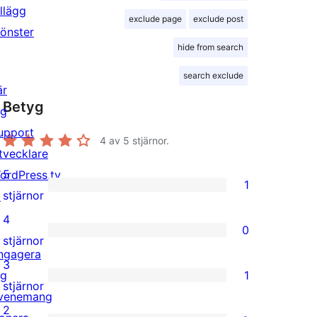
illägg
exclude page
exclude post
önster
hide from search
search exclude
är
Betyg
ig
upport
4
av 5 stjärnor.
tvecklare
5
ordPress.tv
1
1
stjärnor
↗
5-
4
0
stjärnig
0
stjärnor
ngagera
recension
4-
3
ig
1
stjärniga
1
stjärnor
venemang
recensioner
3-
2