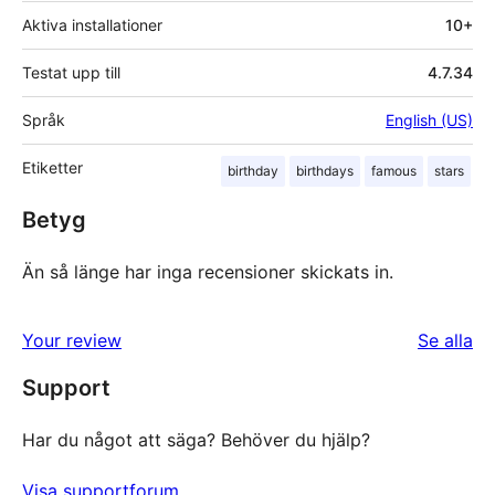
Aktiva installationer
10+
Testat upp till
4.7.34
Språk
English (US)
Etiketter
birthday
birthdays
famous
stars
Betyg
Än så länge har inga recensioner skickats in.
re
Your review
Se alla
Support
Har du något att säga? Behöver du hjälp?
Visa supportforum