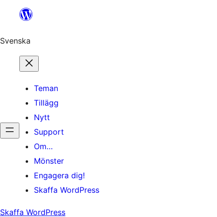
Hoppa
till
innehåll
Svenska
Teman
Tillägg
Nytt
Support
Om…
Mönster
Engagera dig!
Skaffa WordPress
Skaffa WordPress