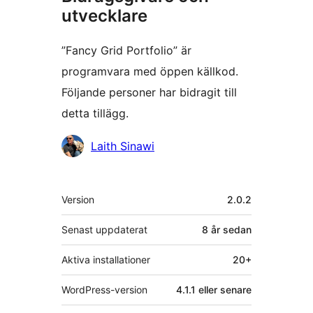
utvecklare
”Fancy Grid Portfolio” är
programvara med öppen källkod.
Följande personer har bidragit till
detta tillägg.
Bidragande
Laith Sinawi
personer
Meta
Version
2.0.2
Senast uppdaterat
8 år
sedan
Aktiva installationer
20+
WordPress-version
4.1.1 eller senare