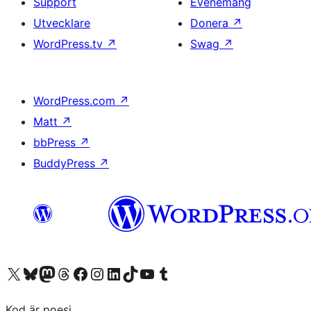
Support
Evenemang
Utvecklare
Donera
↗
WordPress.tv
↗
Swag
↗
WordPress.com
↗
Matt
↗
bbPress
↗
BuddyPress
↗
Besök vår X-konto (f.d. Twitter)
Besök vårt Bluesky-konto
Besök vårt Mastodon-konto
Besök vårt Thread-konto
Besök vår Facebook-sida
Besök vårt Instagram-konto
Besök vårt LinkedIn-konto
Besök vårt TikTok-konto
Besök vår YouTube-kanal
Besök vårt Tumblr-konto
Kod är poesi.