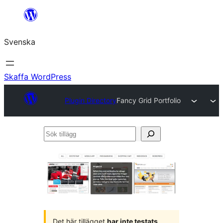
Hoppa
till
Svenska
innehåll
Skaffa WordPress
Plugin Directory
Fancy Grid Portfolio
Sök
tillägg
Det här tillägget
har inte testats