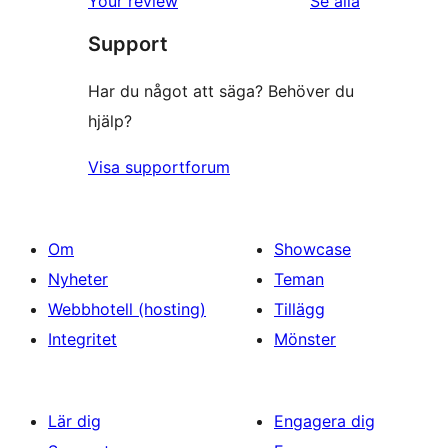
Your review
Se alla
recensioner
Support
Har du något att säga? Behöver du
hjälp?
Visa supportforum
Om
Showcase
Nyheter
Teman
Webbhotell (hosting)
Tillägg
Integritet
Mönster
Lär dig
Engagera dig