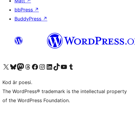
Matt
↗
bbPress
↗
BuddyPress
↗
Besök vår X-konto (f.d. Twitter)
Besök vårt Bluesky-konto
Besök vårt Mastodon-konto
Besök vårt Thread-konto
Besök vår Facebook-sida
Besök vårt Instagram-konto
Besök vårt LinkedIn-konto
Besök vårt TikTok-konto
Besök vår YouTube-kanal
Besök vårt Tumblr-konto
Kod är poesi.
The WordPress® trademark is the intellectual property
of the WordPress Foundation.