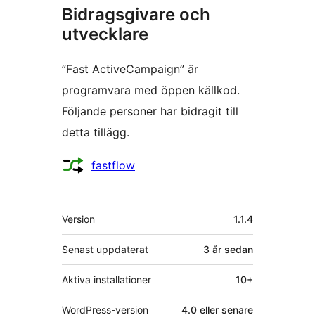
Bidragsgivare och
utvecklare
”Fast ActiveCampaign” är
programvara med öppen källkod.
Följande personer har bidragit till
detta tillägg.
Bidragande
fastflow
personer
Meta
Version
1.1.4
Senast uppdaterat
3 år
sedan
Aktiva installationer
10+
WordPress-version
4.0 eller senare