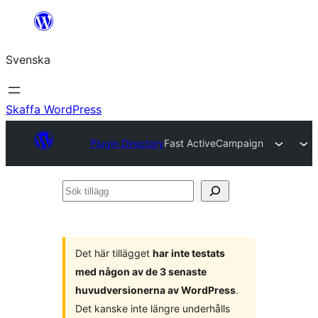
Hoppa
till
Svenska
innehåll
Skaffa WordPress
Plugin Directory
Fast ActiveCampaign
Sök
tillägg
Det här tillägget
har inte testats
med någon av de 3 senaste
huvudversionerna av WordPress
.
Det kanske inte längre underhålls